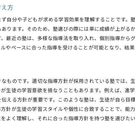
鹿児島市の教育環境に合った塾の特徴
考え方
地域の教育ニーズを反映した塾の見つけ方
まず自分や子どもが求める学習効果を理解することです。
個別指導と集団授業の利点を考慮する
もあります。そのため、塾選びの際には単に成績が上がる
鹿児島市の教育方針を持つ塾の比較
す。最近の塾は、多様な指導法を取り入れ、個別指導から
イルやペースに合った指導を受けることが可能となり、結果
塾選びにおける保護者の役割
学習意欲を引き出す鹿児島市の塾の指導方針とは
生徒の学習意欲を高める指導方針の要素
鹿児島市の塾で見られる効果的な指導手法
きなものです。適切な指導方針が採用されている塾では、
針が生徒の学習意欲を損なうこともあります。例えば、進
指導方針が学習意欲に与える具体的な影響
を伝える方針が重要です。このような塾は、生徒が自ら目
生徒参加型の授業が与えるメリット
導方針が生徒の学習スタイルや個性に合致することで、能
学習意欲を維持するための塾の取り組み
性をよく理解し、それに合った指導方針を持つ塾を選びた
鹿児島市の教育現場での成功事例
効果的な学びを実現するための塾の選び方