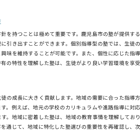
鹿児島市で成果を上げるための塾選びの秘訣
性
成果を追求する塾選びの戦略
鹿児島市の塾選びで成功するためのポイント
方針を持つことは極めて重要です。鹿児島市の塾が提供す
成果を上げる塾の条件とは
限に引き出すことができます。個別指導型の塾では、生徒
と興味を維持することが可能です。また、個性に応じた指
鹿児島市での成功体験に基づく塾選び
特有の特性を理解した塾は、生徒がより良い学習環境を享
結果を重視した塾選びの方法
地域に根差した塾の強みを活かす
塾の指導方針で変わる学習効果鹿児島市の場合
生徒の成長に大きく貢献します。地域の需要に合った指導
指導方針が学習成果に与える影響
ます。例えば、地元の学校のカリキュラムや進路指導に対
鹿児島市の塾で実感する学習効果の違い
ます。地域に密着した塾は、地域の教育事情を理解してお
指導方針の選び方がもたらす変化
容を通じて、地域に特化した塾選びの重要性を再確認し、
実際の成果で見る指導方針の効果