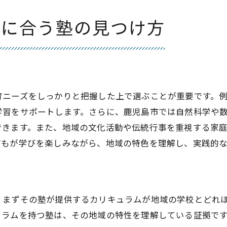
塾の指導方針が成績に及ぼす具体例
鹿児島市での成功事例に学ぶ学習効果
ズに合う塾の見つけ方
地域独自のニーズに応える鹿児島市の塾の魅力
鹿児島市の教育ニーズに応える塾の特徴
地域密着型の塾が提供する価値
ト
地元の特性に合わせた教育方針
育ニーズをしっかりと把握した上で選ぶことが重要です。
地域独自の強みを活かす塾の魅力
学習をサポートします。さらに、鹿児島市では自然科学や
鹿児島市の教育を支える塾の役割
できます。また、地域の文化活動や伝統行事を重視する家
どもが学びを楽しみながら、地域の特色を理解し、実践的
地元の教育ニーズに応える取り組み
、まずその塾が提供するカリキュラムが地域の学校とどれ
ュラムを持つ塾は、その地域の特性を理解している証拠で