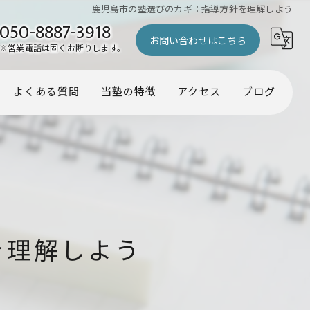
鹿児島市の塾選びのカギ：指導方針を理解しよう
050-8887-3918
お問い合わせはこちら
※営業電話は固くお断りします。
よくある質問
当塾の特徴
アクセス
ブログ
幼児
コラム
小学生
中学生
受験
を理解しよう
個別