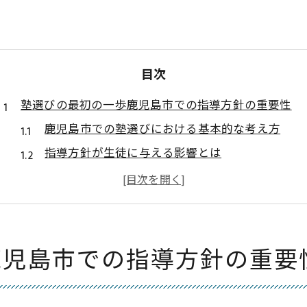
目次
塾選びの最初の一歩鹿児島市での指導方針の重要性
鹿児島市での塾選びにおける基本的な考え方
指導方針が生徒に与える影響とは
鹿児島市特有の教育方針を理解する
長期的成功を見据えた指導方針の選び方
生徒の個性に合わせた指導方針の重要性
地域の教育ニーズに応じた塾の選択
鹿児島市での指導方針の重要
鹿児島市の教育ニーズに合う塾の見つけ方
教育ニーズに基づいた塾選びのポイント