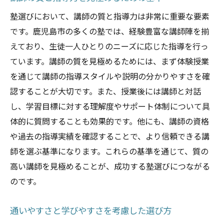
地域イベントを通じた学びの機会
塾選びにおいて、講師の質と指導力は非常に重要な要素
地域限定の特別プログラムの魅力
です。鹿児島市の多くの塾では、経験豊富な講師陣を揃
地域密着型塾の安心感と信頼性
えており、生徒一人ひとりのニーズに応じた指導を行っ
地域社会との協力で教育環境を改善
ています。講師の質を見極めるためには、まず体験授業
鹿児島市の塾で学びを深める方法
を通じて講師の指導スタイルや説明の分かりやすさを確
認することが大切です。また、授業後には講師と対話
グループ学習で協調性を高める
し、学習目標に対する理解度やサポート体制について具
問題解決力を養う実践的な授業
体的に質問することも効果的です。他にも、講師の資格
リーダーシップを育む活動
や過去の指導実績を確認することで、より信頼できる講
多様な教材を用いた深い学び
師を選ぶ基準になります。これらの基準を通じて、質の
知識を応用するプロジェクト型学習
高い講師を見極めることが、成功する塾選びにつながる
学びを楽しむための工夫と取り組み
のです。
通いやすさと学びやすさを考慮した選び方