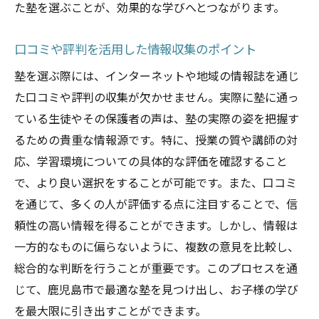
た塾を選ぶことが、効果的な学びへとつながります。
面談を通じた効果的なフィードバック
個別指導塾の選び方と注意点
口コミや評判を活用した情報収集のポイント
鹿児島市の塾選びで注意すべきポイント
塾を選ぶ際には、インターネットや地域の情報誌を通じ
学費とコストパフォーマンスの比較
た口コミや評判の収集が欠かせません。実際に塾に通っ
長期的な学習計画の重要性
ている生徒やその保護者の声は、塾の実際の姿を把握す
塾の特色と自分に合った教育方針
るための貴重な情報源です。特に、授業の質や講師の対
応、学習環境についての具体的な評価を確認すること
保護者の声を反映した塾の選び方
で、より良い選択をすることが可能です。また、口コミ
施設や設備の充実度を評価する
を通じて、多くの人が評価する点に注目することで、信
過去の合格実績と指導力の確認
頼性の高い情報を得ることができます。しかし、情報は
学習ペースに合わせた塾選びが未来を変える
一方的なものに偏らないように、複数の意見を比較し、
学習スタイルに合った塾の選び方
総合的な判断を行うことが重要です。このプロセスを通
進度に応じた柔軟なカリキュラム
じて、鹿児島市で最適な塾を見つけ出し、お子様の学び
休暇期間中の学習サポート活用法
を最大限に引き出すことができます。