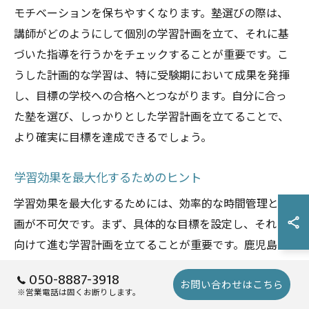
モチベーションを保ちやすくなります。塾選びの際は、
講師がどのようにして個別の学習計画を立て、それに基
づいた指導を行うかをチェックすることが重要です。こ
うした計画的な学習は、特に受験期において成果を発揮
し、目標の学校への合格へとつながります。自分に合っ
た塾を選び、しっかりとした学習計画を立てることで、
より確実に目標を達成できるでしょう。
学習効果を最大化するためのヒント
学習効果を最大化するためには、効率的な時間管理と計
画が不可欠です。まず、具体的な目標を設定し、それに
向けて進む学習計画を立てることが重要です。鹿児島市
の塾では、生徒一人ひとりの目標に応じた個別の指導を
050-8887-3918
お問い合わせはこちら
行い、効果的な学習をサポートしています。また、定期
※営業電話は固くお断りします。
的な進捗確認を行うことで、自分の学習ペースが適切か