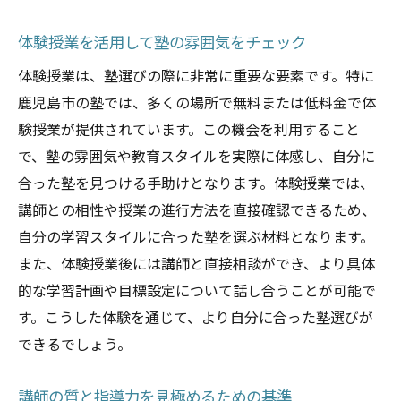
個別の学習計画で目標達成を目指す
体験授業を活用して塾の雰囲気をチェック
学習効果を最大化するためのヒント
体験授業は、塾選びの際に非常に重要な要素です。特に
自分のペースで学ぶことの重要性
鹿児島市の塾では、多くの場所で無料または低料金で体
鹿児島市で見つける塾の新しい価値
験授業が提供されています。この機会を利用すること
最新技術を活用したオンライン学習環境
で、塾の雰囲気や教育スタイルを実際に体感し、自分に
地域に根ざした新しい教育スタイル
合った塾を見つける手助けとなります。体験授業では、
未来につながる多様な学習プログラム
講師との相性や授業の進行方法を直接確認できるため、
イノベーションを取り入れた教育方法
自分の学習スタイルに合った塾を選ぶ材料となります。
個性を尊重する教育理念の重要性
また、体験授業後には講師と直接相談ができ、より具体
的な学習計画や目標設定について話し合うことが可能で
グローバル視点を養う塾の取り組み
す。こうした体験を通じて、より自分に合った塾選びが
地域のニーズに応える鹿児島市の塾の魅力
できるでしょう。
地域コミュニティとの連携強化
地元特産品を活かした教育内容
講師の質と指導力を見極めるための基準