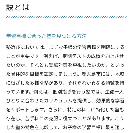
カリキュラムの柔軟性と対応力を確認する
訣とは
地域密着型の塾が鹿児島市で選ばれる理由
地域特性を活かしたカリキュラムの魅力
地元文化と連携した教育プログラム
学習目標に合った塾を見つける方法
地元産業に根ざしたキャリア教育の重要性
塾選びにおいては、まずお子様の学習目標を明確にする
地域のニーズに応じた指導方法の強み
ことが重要です。例えば、定期テストの成績を向上させ
保護者との密接なコミュニケーション
たいのか、それとも受験対策を重視したいのか、といっ
地域社会に貢献する塾の役割
た具体的な目標を設定しましょう。鹿児島市には、地域
個別指導が強みの鹿児島市の塾で未来を切り開
に根ざした多様な塾があり、それぞれが異なる特徴を持
く
っています。例えば、個別指導を行う塾では、生徒一人
個別指導のメリットと効果
ひとりに合わせたカリキュラムを提供し、効果的な学習
をサポートします。さらに、特定の科目に特化した塾も
生徒一人ひとりに合わせた指導スタイル
存在し、苦手科目の克服に役立つことがあります。こう
学習の進捗を管理するシステムの活用
した塾の特色を比較して、お子様の学習目標に最も適し
個別指導で培う自立学習能力