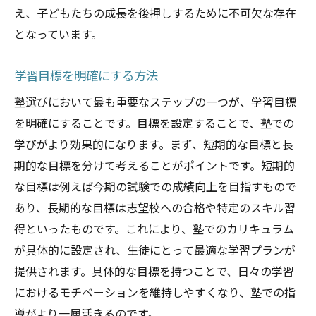
個別指導と集団指導の違い
え、子どもたちの成長を後押しするために不可欠な存在
自主性を育む学習プログラム
となっています。
進学塾と補習塾の選び方
学習目標を明確にする方法
鹿児島県で注目される新しい学習法
塾ごとの特色ある指導法
塾選びにおいて最も重要なステップの一つが、学習目標
を明確にすることです。目標を設定することで、塾での
流行の学習スタイルとその効果
学びがより効果的になります。まず、短期的な目標と長
鹿児島県で評判の塾が持つ共通の強みとは
期的な目標を分けて考えることがポイントです。短期的
経験豊富な講師陣の存在
な目標は例えば今期の試験での成績向上を目指すもので
生徒の成績向上事例の数々
あり、長期的な目標は志望校への合格や特定のスキル習
地域との密接な連携
得といったものです。これにより、塾でのカリキュラム
ユニークな学習支援制度
が具体的に設定され、生徒にとって最適な学習プランが
個々のニーズに応じた柔軟な対応
提供されます。具体的な目標を持つことで、日々の学習
におけるモチベーションを維持しやすくなり、塾での指
保護者からの高評価と信頼
導がより一層活きるのです。