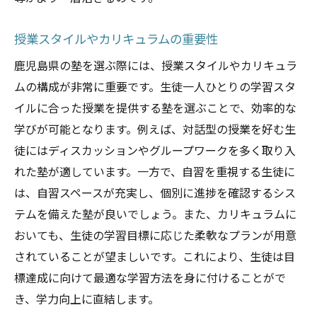
塾の選択があなたの学びにどのように影響する
か理解する
授業スタイルやカリキュラムの重要性
塾選びが学習意欲に与える効果
鹿児島県の塾を選ぶ際には、授業スタイルやカリキュラ
学習成果を最大化するための塾の役割
ムの構成が非常に重要です。生徒一人ひとりの学習スタ
塾を通じた自主学習の促進
イルに合った授業を提供する塾を選ぶことで、効率的な
適切な塾による進路選択のサポート
学びが可能となります。例えば、対話型の授業を好む生
塾を利用した新たな学びの発見
徒にはディスカッションやグループワークを多く取り入
自己成長を促す塾環境の重要性
れた塾が適しています。一方で、自習を重視する生徒に
鹿児島県で最高の塾を見つけるための最終ガイ
は、自習スペースが充実し、個別に進捗を確認するシス
ド
テムを備えた塾が良いでしょう。また、カリキュラムに
おいても、生徒の学習目標に応じた柔軟なプランが用意
最適な塾を見つけるためのチェックリスト
されていることが望ましいです。これにより、生徒は目
最後に確認すべき重要事項
標達成に向けて最適な学習方法を身に付けることがで
塾選びの決断を後押しするポイント
き、学力向上に直結します。
安心して通える塾の選び方