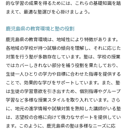
的な学習の成果を得るためには、これらの基礎知識を踏
地域行事と学習スケジュールの調整
まえて、最適な塾選びを心掛けましょう。
地元で評判の塾の特徴
鹿児島県の教育方針に合った塾選び
鹿児島県の教育環境と塾の役割
塾選びで失敗しないための鹿児島県での調査方
鹿児島県の教育環境は、地域性により特徴があります。
法
各地域の学校が持つ試験の傾向を理解し、それに応じた
口コミ情報の収集法
対策を行う塾が多数存在しています。塾は、学校の授業
教育機関や専門家のアドバイス活用
ではカバーしきれない部分を補う役割を果たしており、
ネット上での評判と実際の違い
生徒一人ひとりの学力や目標に合わせた指導を提供する
ことで、効果的な学びをサポートしています。また、塾
見学と面談の重要性
は生徒の学習意欲を引き出すため、個別指導やグループ
家族や友人の意見の取り入れ方
学習など多様な授業スタイルを取り入れています。さら
塾選びのための情報整理術
に、地元の進学情報や試験対策を熟知した講師がいる塾
鹿児島県でおすすめの塾が提供する独自の学習
は、志望校の合格に向けて強力なサポートを提供してい
スタイル
ます。このように、鹿児島県の塾は多様なニーズに応