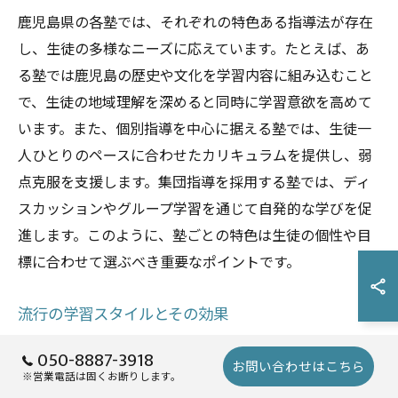
鹿児島県の各塾では、それぞれの特色ある指導法が存在
し、生徒の多様なニーズに応えています。たとえば、あ
る塾では鹿児島の歴史や文化を学習内容に組み込むこと
で、生徒の地域理解を深めると同時に学習意欲を高めて
います。また、個別指導を中心に据える塾では、生徒一
人ひとりのペースに合わせたカリキュラムを提供し、弱
点克服を支援します。集団指導を採用する塾では、ディ
スカッションやグループ学習を通じて自発的な学びを促
進します。このように、塾ごとの特色は生徒の個性や目
標に合わせて選ぶべき重要なポイントです。
流行の学習スタイルとその効果
最近の鹿児島県の塾では、流行の学習スタイルとしてア
050-8887-3918
お問い合わせはこちら
クティブラーニングやブレンド型学習が注目されていま
※営業電話は固くお断りします。