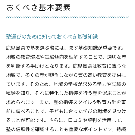
評判の良い塾を見極めるポイント
おくべき基本要素
自分に合った鹿児島県の塾を見つけるための重
要なステップ
自身の学習スタイルを理解する
塾選びのために知っておくべき基礎知識
塾訪問で確認すべきポイント
鹿児島県で塾を選ぶ際には、まず基礎知識が重要です。
体験授業の活用法
地域の教育環境や試験傾向を理解することで、適切な塾
塾選びで相談するべき相手
を判断する手助けとなります。鹿児島県は教育に熱心な
オンラインとオフラインのメリット比較
地域で、多くの塾が競争しながら質の高い教育を提供し
鹿児島県の塾との相性を見極める
ています。そのため、地域の学校が求める学力や試験の
鹿児島県の塾選びで考慮すべき地域特有のポイ
種類を知り、それに特化した指導を行う塾を選ぶことが
ント
求められます。また、塾の指導スタイルや教育方針を事
鹿児島県ならではの教育文化
前に調べることで、子どもに合った学びの環境を見つけ
ることが可能です。さらに、口コミや評判を活用して、
地域に密着した塾の利点
塾の信頼性を確認することも重要なポイントです。持続
交通アクセスの重要性