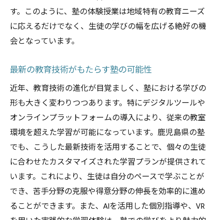
未来を見据えた教育プラン
す。このように、塾の体験授業は地域特有の教育ニーズ
グローバル人材育成の基盤
に応えるだけでなく、生徒の学びの幅を広げる絶好の機
地域と世界をつなぐ学び
会となっています。
イノベーションを生む教育環境
持続可能な学びの実現
最新の教育技術がもたらす塾の可能性
新しい教育の在り方を模索する
近年、教育技術の進化が目覚ましく、塾における学びの
塾での体験授業が提供する柔軟な学びの形
形も大きく変わりつつあります。特にデジタルツールや
オンラインプラットフォームの導入により、従来の教室
オンラインとオフラインのハイブリッド学
環境を超えた学習が可能になっています。鹿児島県の塾
習
でも、こうした最新技術を活用することで、個々の生徒
スケジュールに柔軟な授業設定
に合わせたカスタマイズされた学習プランが提供されて
異なるペースで学ぶことの重要性
います。これにより、生徒は自分のペースで学ぶことが
多様な学習資源の活用法
でき、苦手分野の克服や得意分野の伸長を効率的に進め
学びの壁を越えるための支援
ることができます。また、AIを活用した個別指導や、VR
生徒のニーズに応じたカスタマイズ授業