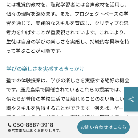
には視覚的教材を、聴覚学習者には音声教材を活用し、
個々の理解を深めます。また、プロジェクトベースの学
習を通じて、実践的なスキルを育成し、クリティブな思
考力を伸ばすことが重要視されています。これにより、
生徒は自身の学びの楽しさを実感し、持続的な興味を持
って学ぶことが可能です。
学びの楽しさを実感するきっかけ
塾での体験授業は、学びの楽しさを実感する絶好の機会
です。鹿児島県で開催されているこれらの授業では、子
供たちが普段の学校生活では触れることのない新しい知
識やスキルを習得することができます。例えば、ゲーム
感覚で学べるプログラムや、実験を通じて理科の楽しさ
050-8887-3918
を体験することができる授業が人気です。これらの体験
お問い合わせはこちら
※営業電話は固くお断りします。
を通じて、子供たちは学ぶこと自体に興味を持ち、主体