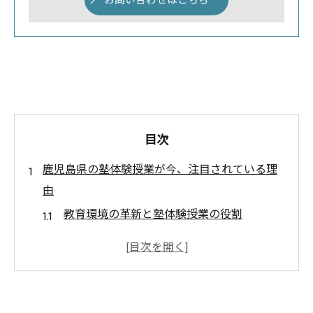
お問い合わせはこちら
目次
鹿児島県の塾体験授業が今、注目されている理
由
教育環境の革新と塾体験授業の役割
生徒の学びを広げる塾の重要性
地域特有の教育ニーズに応える塾体験
最新の教育技術がもたらす塾の可能性
鹿児島県の学習支援としての塾の魅力