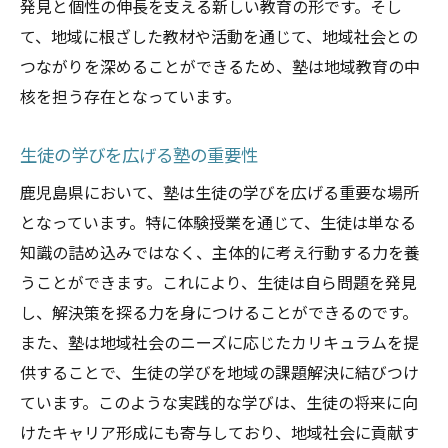
発見と個性の伸長を支える新しい教育の形です。そし
柔軟な思考力の育成
て、地域に根ざした教材や活動を通じて、地域社会との
テクノロジーが変える教育の形
つながりを深めることができるため、塾は地域教育の中
教育の未来を先取りする塾の役割
核を担う存在となっています。
塾の体験授業で生徒たちの興味を引き出す方法
生徒の学びを広げる塾の重要性
興味を引くカリキュラムの開発
実践的な学習体験の提供
鹿児島県において、塾は生徒の学びを広げる重要な場所
生徒参加型の授業設計
となっています。特に体験授業を通じて、生徒は単なる
知識の詰め込みではなく、主体的に考え行動する力を養
ゲームを通じた学びの醍醐味
うことができます。これにより、生徒は自ら問題を発見
クリエイティブなプロジェクト活用
し、解決策を探る力を身につけることができるのです。
生徒の声を反映した授業改善
また、塾は地域社会のニーズに応じたカリキュラムを提
鹿児島県での塾体験が生徒の学びを進化させる
供することで、生徒の学びを地域の課題解決に結びつけ
個々の才能を伸ばす指導法
ています。このような実践的な学びは、生徒の将来に向
学力向上につながる体験の工夫
けたキャリア形成にも寄与しており、地域社会に貢献す