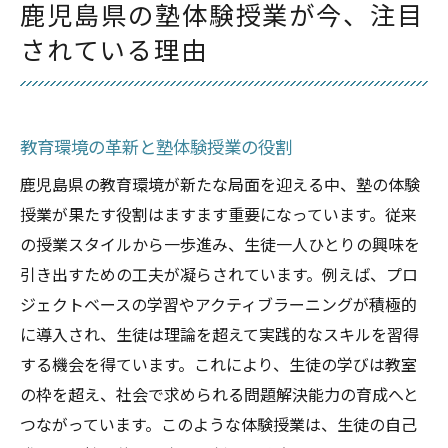
鹿児島県の塾体験授業が今、注目
塾体験授業が注目される背景
されている理由
塾での体験授業を通じて得られる学びの可能性
個別最適化された学びの実現
生徒の興味を引き出す体験授業
教育環境の革新と塾体験授業の役割
異なる教育方法に触れるメリット
鹿児島県の教育環境が新たな局面を迎える中、塾の体験
少人数制でのきめ細やかな指導
授業が果たす役割はますます重要になっています。従来
学んだことを実践に活かす力
の授業スタイルから一歩進み、生徒一人ひとりの興味を
創造的な学びを促進する体験
引き出すための工夫が凝らされています。例えば、プロ
鹿児島県の塾体験授業が教育に与える革新の影
ジェクトベースの学習やアクティブラーニングが積極的
響
に導入され、生徒は理論を超えて実践的なスキルを習得
教育のパラダイムシフトを促す塾
する機会を得ています。これにより、生徒の学びは教室
の枠を超え、社会で求められる問題解決能力の育成へと
新しい学習モデルの提案
つながっています。このような体験授業は、生徒の自己
地域教育と塾の相乗効果