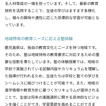
自立した学習者を育てるアプローチ
る人材育成の一端を担っています。そして、最新の教育
技術を活用することで、生徒の学びはますます多様化
多様な学習スタイルの導入
し、個々の興味や適性に応じた効果的な学習が可能とな
学びの楽しさを実感するきっかけ
っています。
生徒自身の可能性を見つける場
塾体験授業が生徒に提供する学びの新たな魅力
地域特有の教育ニーズに応える塾体験
学び続ける意欲の喚起
鹿児島県は、独自の教育文化とニーズを持つ地域です。
対話を重視した授業の魅力
そのため、塾は地域特有の教育要求に対応するための重
異文化理解を深める授業内容
要な役割を果たしています。塾の体験授業では、地域の
コラボレーションスキルの獲得
学校で実施されている試験内容やカリキュラムを理解し
自己表現力を高める機会
た指導が行われるため、生徒たちは学校と塾での学びを
シームレスに結びつけることが可能です。また、地域の
学びの幅を広げる多様な科目
進学情報や教育方針に基づくカリキュラムが提供される
鹿児島県の塾の体験授業が学びの未来をどう変
ことで、生徒は将来の進路選択に関する具体的なビジョ
えるか
ンを描くことができ、学習意欲を高めることができま