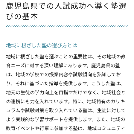
鹿児島県での入試成功へ導く塾選
鹿児島県特有の入試傾向を押さえた塾選び
びの基本
塾選びで失敗しないために知っておくべきポイ
ント
失敗例から学ぶ塾選びの注意点
地域に根ざした塾の選び方とは
親子で考える塾選びの重要性
地域に根ざした塾を選ぶことの重要性は、その地域の教
授業内容と指導スタイルの確認方法
育ニーズに対する深い理解にあります。鹿児島県の塾
入試に向けた効果的なカリキュラム選び
は、地域の学校での授業内容や試験傾向を熟知してお
塾選びで知っておくべき質問集
り、それに基づいた指導を提供します。こうした塾は、
鹿児島県の塾選びで避けるべき落とし穴
地元の生徒の学力向上を目指すだけでなく、地域社会と
鹿児島県の入試対策に強い塾を見極める方法
の連携にも力を入れています。特に、地域特有のカリキ
入試対策専門の塾の特徴を理解する
ュラムや試験対策を取り入れている塾は、生徒に対して
より実践的な学習サポートを提供します。また、地域の
実績のある塾を選ぶための基準とは
教育イベントや行事に参加する塾は、地域コミュニティ
塾のカリキュラムを徹底分析するポイント