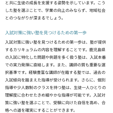
と共に生徒の成長を支援する姿勢を示しています。こう
模試や試験対策が充実している塾の見つけ
した塾を選ぶことで、学業の向上のみならず、地域社会
方
とのつながりが深まるでしょう。
鹿児島県の入試傾向に合った塾の探し方
入試合格率から見る塾の実力
入試対策に強い塾を見つけるための第一歩
講師の質が重要！塾選びにおける注目ポイント
入試対策に強い塾を見つけるための第一歩は、塾が提供
優れた講師陣がいる塾の選び方
するカリキュラムの内容を理解することです。鹿児島県
経験豊富な講師を見極める方法
の入試に特化した問題や例題を多く扱う塾は、入試本番
生徒に寄り添った指導ができる講師の特徴
での実力発揮に直結します。また、講師の質も重要な選
択基準です。経験豊富な講師が在籍する塾では、過去の
講師の指導力を評価するためのポイント
入試傾向を踏まえた指導が受けられます。さらに、個別
鹿児島県の塾で優秀な講師を見つけるには
指導や少人数制のクラスを持つ塾は、生徒一人ひとりの
講師の評判を元に塾を選ぶコツ
理解度に合わせたきめ細やかな指導が可能です。入試対
カリキュラムの充実度で差がつく塾選びの秘訣
策に強い塾を選ぶことで、受験に向けた自信を高め、合
入試対策がしっかりしている塾の見極め方
格への道を確実にすることができます。