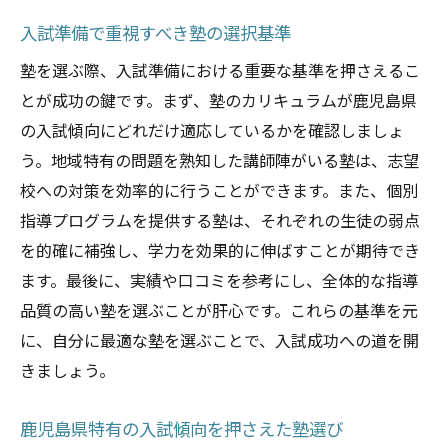
地域特性を考慮した戦略的な塾選び
入試準備で重視すべき塾の選択基準
地元の教育事情に精通した塾の見つけ方
塾を選ぶ際、入試準備における重要な基準を押さえるこ
地域密着型の塾の良さを理解しよう
とが成功の鍵です。まず、塾のカリキュラムが鹿児島県
入試対策に特化したローカル塾の選び方
の入試傾向にどれだけ適応しているかを確認しましょ
長期的な視野で見る塾選びの戦略
う。地域特有の問題を熟知した講師陣がいる塾は、志望
校への対策を効率的に行うことができます。また、個別
指導プログラムを提供する塾は、それぞれの生徒の弱点
を的確に補強し、学力を効果的に伸ばすことが期待でき
ます。最後に、実績や口コミを参考にし、全体的な指導
品質の高い塾を選ぶことが肝心です。これらの基準を元
に、自分に最適な塾を選ぶことで、入試成功への道を開
きましょう。
鹿児島県特有の入試傾向を押さえた塾選び