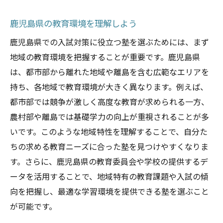
個別指導のカリキュラムの特徴とは
鹿児島県の教育環境を理解しよう
総合教育を提供する塾の選び方
カリキュラムのバリエーションを確認しよ
鹿児島県での入試対策に役立つ塾を選ぶためには、まず
う
地域の教育環境を把握することが重要です。鹿児島県
授業の質を左右するカリキュラムの充実度
は、都市部から離れた地域や離島を含む広範なエリアを
持ち、各地域で教育環境が大きく異なります。例えば、
鹿児島県の入試に合わせたカリキュラム選
都市部では競争が激しく高度な教育が求められる一方、
び
農村部や離島では基礎学力の向上が重視されることが多
生徒に合った指導スタイルを提供する塾の見つ
いです。このような地域特性を理解することで、自分た
け方
ちの求める教育ニーズに合った塾を見つけやすくなりま
生徒の学習スタイルに合わせた塾の選び方
す。さらに、鹿児島県の教育委員会や学校の提供するデ
個別指導と集団指導のメリットを比較
ータを活用することで、地域特有の教育課題や入試の傾
生徒の成長を促す指導スタイルとは
向を把握し、最適な学習環境を提供できる塾を選ぶこと
鹿児島県の塾で提供される多様な指導スタ
が可能です。
イル