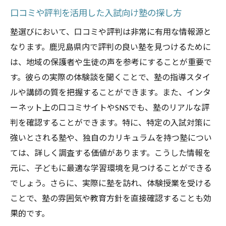
口コミや評判を活用した入試向け塾の探し方
親子で選ぶ最適な指導スタイルの見極め方
生徒一人ひとりに合わせた塾選びのポイン
塾選びにおいて、口コミや評判は非常に有用な情報源と
ト
なります。鹿児島県内で評判の良い塾を見つけるために
鹿児島県でベストな塾を選ぶためのステップガ
は、地域の保護者や生徒の声を参考にすることが重要で
イド
す。彼らの実際の体験談を聞くことで、塾の指導スタイ
ルや講師の質を把握することができます。また、インタ
塾選びの基本ステップを押さえよう
ーネット上の口コミサイトやSNSでも、塾のリアルな評
実際に塾を訪問して確認するポイント
判を確認することができます。特に、特定の入試対策に
オンライン情報を活用した塾選びの方法
強いとされる塾や、独自のカリキュラムを持つ塾につい
入試合格に導く塾選びのプロセス
ては、詳しく調査する価値があります。こうした情報を
親子で進める塾選びの計画立案
元に、子どもに最適な学習環境を見つけることができる
鹿児島県内の優良塾情報を集めよう
でしょう。さらに、実際に塾を訪れ、体験授業を受ける
塾選びで成功するための鹿児島県特化型戦略
ことで、塾の雰囲気や教育方針を直接確認することも効
果的です。
鹿児島県の入試情報を基にした塾選び