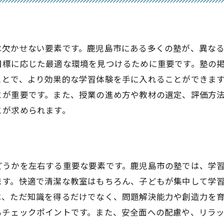
口コミの裏付けを取る方法
評判の良い塾を見極めるコツ
鹿児島市で理想の塾を選び学びを深める方法
は欠かせない要素です。鹿児島市にある多くの塾が、異な
理想の学びを提供する塾の条件
目標に応じた最適な環境を見つけるために重要です。塾の
塾選びから始まる学びの深化
ことで、より効果的な学習体験を手に入れることができま
個別ニーズに応じた塾の活用方法
とが重要です。また、授業の進め方や教材の選定、評価方
学びの目標を達成するための塾選び
とが求められます。
未来のキャリアに繋がる学びの選択
継続的な学びの場としての塾の役割
どうかを左右する重要な要素です。鹿児島市の塾では、学
ます。快適で清潔な教室はもちろん、子どもが集中して学
は、ただ知識を得るだけでなく、問題解決能力や創造力を
もチェックポイントです。また、安全面への配慮や、リラ