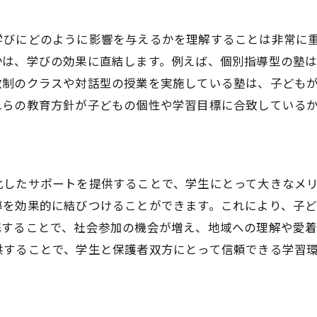
創造力を引き出す教育法
学びにどのように影響を与えるかを理解することは非常に
未来志向のカリキュラムの特徴
かは、学びの効果に直結します。例えば、個別指導型の塾
新しい学びを提供する塾の役割
数制のクラスや対話型の授業を実施している塾は、子ども
次世代型教育の実践例
れらの教育方針が子どもの個性や学習目標に合致している
未来を見据えた教育改革の動向
教育技術の革新が学びに与える影響
子どもの居心地良さを追求した塾選びの秘訣
化したサポートを提供することで、学生にとって大きなメ
安心して通える塾の特徴
導を効果的に結びつけることができます。これにより、子
フレンドリーな学習環境の重要性
携することで、社会参加の機会が増え、地域への理解や愛
子どもが安心できる指導スタイル
供することで、学生と保護者双方にとって信頼できる学習
個性を尊重する塾の選び方
コミュニケーション重視の塾選び
塾が提供する心のサポート