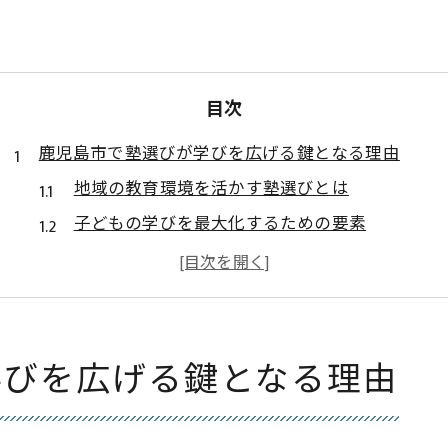
目次
鹿児島市で塾選びが学びを広げる鍵となる理由
地域の教育環境を活かす塾選びとは
子どもの学びを最大化するための要素
塾の選択が学びに与える影響
地域密着型の塾のメリット
塾選びがもたらす成長の可能性
未来を見据えた塾選びの必要性
学びを広げる鍵となる理由
塾選びの基本鹿児島市で失敗しないためのポイント
授業内容と指導方針の確認