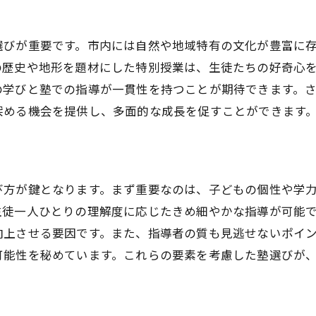
塾の設備や環境の重要性
講師の質が学びに与える影響
選びが重要です。市内には自然や地域特有の文化が豊富に
費用対効果を考慮する選び方
の歴史や地形を題材にした特別授業は、生徒たちの好奇心
個別指導と集団授業の違い
の学びと塾での指導が一貫性を持つことが期待できます。
深める機会を提供し、多面的な成長を促すことができます
塾選びにおける柔軟性の重要性
地域特性を活かした鹿児島市の塾選びの重要性
地域の学習方針に合わせた塾選び
鹿児島市独自の教育資源を活用
び方が鍵となります。まず重要なのは、子どもの個性や学
生徒一人ひとりの理解度に応じたきめ細やかな指導が可能
地域のニーズを捉えたカリキュラム
向上させる要因です。また、指導者の質も見逃せないポイ
地元密着型の塾が提供する学び
可能性を秘めています。これらの要素を考慮した塾選びが
地域との連携が生み出す教育効果
地域特性を反映した指導方法
鹿児島市の塾が提供する学びの未来を切り開く要素