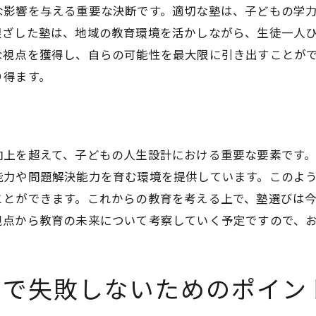
な影響を与える重要な決断です。適切な塾は、子どもの学
鹿児島市の教育環境に精通した塾の見つけ方
根ざした塾は、地域の教育環境を活かしながら、生徒一人
地域教育に詳しい塾の探し方
な視点を獲得し、自らの可能性を最大限に引き出すことが
教育方針との一致が重要
り得ます。
地元の評判を活用した情報収集
地域の教育ネットワークを活用
プロフェッショナルな講師陣の見極め
向上を超えて、子どもの人生設計における重要な要素です
地元特化型塾の見つけ方
能力や問題解決能力を育む環境を提供しています。このよ
口コミで見極める鹿児島市の優れた塾の選び方
ことができます。これからの教育を考える上で、塾選びは
視点から教育の未来について考察していく予定ですので、
口コミを参考にする際のポイント
信頼できる情報源の選び方
口コミから見る塾のメリット・デメリット
市で失敗しないためのポイン
実際の体験談から学ぶ選び方