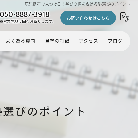
鹿児島市で見つける！学びの幅を広げる塾選びのポイント
050-8887-3918
お問い合わせはこちら
※営業電話は固くお断りします。
よくある質問
当塾の特徴
アクセス
ブログ
幼児
コラム
小学生
中学生
受験
塾選びのポイント
個別