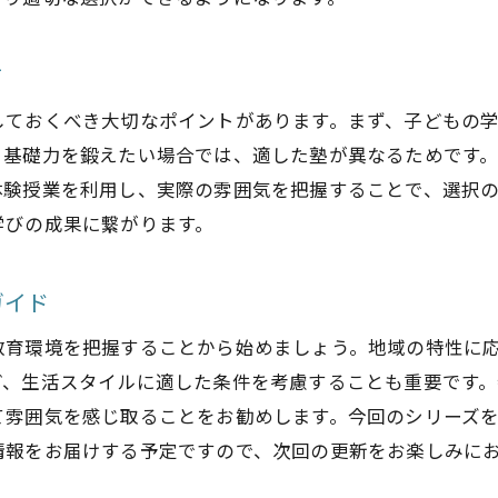
塾選びで押さえるべき授業スタイルの違い
方
グループ授業と個別授業、それぞれのメリット
オンライン授業と対面授業の選び方
しておくべき大切なポイントがあります。まず、子どもの
塾選びで注目すべき講師の指導スタイル
、基礎力を鍛えたい場合では、適した塾が異なるためです
体験授業を利用し、実際の雰囲気を把握することで、選択
姶良市の塾における授業形式のバリエーション
学びの成果に繋がります。
授業スタイルが学習効果に与える影響
塾の授業スタイルを選ぶ際の判断基準
ガイド
姶良市の塾を比較して最適な学びの場を発見
教育環境を把握することから始めましょう。地域の特性に
複数の塾を比較する際のポイントと手法
ど、生活スタイルに適した条件を考慮することも重要です
自分に最適な塾を選ぶための比較の観点
て雰囲気を感じ取ることをお勧めします。今回のシリーズ
姶良市の塾それぞれの特徴と選び方
情報をお届けする予定ですので、次回の更新をお楽しみに
比較によって見える塾の強みと弱み