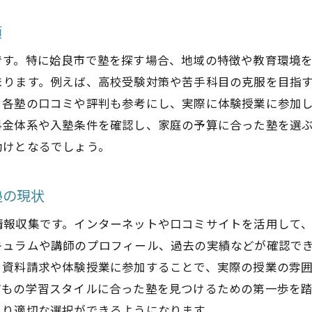
姶良市の塾が提供する独自のカリキュラム
項
地域特有のニーズに応える塾の教育内容
です。特に姶良市で塾を探す場合、地域の特徴や教育環境
カリキュラム選びの基準とその重要性
まります。例えば、高校受験対策や苦手科目の克服を目指
姶良市の塾のカリキュラムの違いを比較
、各塾の口コミや評判も参考にし、実際に体験授業に参加
地域社会と連携した塾の学習プログラム
料金体系や入塾条件を確認し、家庭の予算に合った塾を選
塾のカリキュラムがもたらす学習効果
助けとなるでしょう。
あなたに最適な塾を見つけるためのポイント
自分の学習スタイルに合う塾を選ぶ方法
塾の現状
塾選びで失敗しないためのチェックリスト
情報収集です。インターネットや口コミサイトを活用して
個別指導か集団授業か、どちらが最適か
キュラムや講師のプロフィール、過去の実績などが確認で
姶良市の塾で自分に合う学び方を見つける
、資料請求や体験授業に参加することで、実際の授業の雰
最適な塾を選ぶためのファーストステップ
どもの学習スタイルに合った塾を見つけるための第一歩を
より適切な選択ができるようになります。
塾探しを成功させるための重要な視点