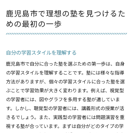
体験授業を利用して判断する
鹿児島市で理想の塾を見つけるた
塾の費用とコストを比較する
めの最初の一歩
塾選びの基本を学ぼう鹿児島市での実践的なポ
イント
目標に合った塾を見つける方法
自分の学習スタイルを理解する
講師の質を確認する重要性
鹿児島市で自分に合った塾を選ぶための第一歩は、自身
学習環境が与える影響
の学習スタイルを理解することです。塾には様々な指導
カリキュラムの内容をチェック
方法がありますが、個々の学習スタイルに合った塾を選
進捗管理とフィードバックの仕組み
ぶことで学習効果が大きく変わります。例えば、視覚型
個別指導と集団指導の違い
の学習者には、図やグラフを多用する塾が適していま
鹿児島市の塾選びで重視するべきポイントとは
す。しかし、聴覚型の学習者には、講義形式の授業が活
学習成果を上げるためのサポート体制
きるでしょう。また、実践型の学習者には問題演習を重
視する塾が合っています。まずは自分がどのタイプの学
交通アクセスの利便性