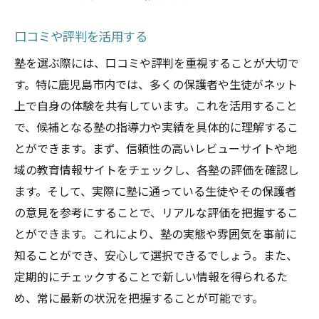
鹿児島市の人気塾を徹底比較して自分に合った
口コミや評判を活用する
塾を見つけよう
塾を選ぶ際には、口コミや評判を重視することが大切で
塾の強みと弱みを明確にする
す。特に鹿児島市内では、多くの保護者や生徒がネット
各塾の料金プランを比較
上で自身の体験を共有しています。これを活用すること
特典やキャンペーンの有無
で、候補となる塾の指導力や実績を具体的に理解するこ
評判や口コミを比較する
とができます。まず、信頼性の高いレビューサイトや地
学習効果の具体例を確認
域の教育情報サイトをチェックし、各塾の評価を確認し
オーダーメイド型の指導の有無
ます。そして、実際に塾に通っている生徒やその保護者
最適な鹿児島市の塾を選び抜くための効果的な
の意見を参考にすることで、リアルな評価を把握するこ
ステップ
とができます。これにより、塾の実態や雰囲気を事前に
知ることができ、安心して選択できるでしょう。また、
事前情報収集の重要性
定期的にチェックすることで新しい情報を得られるた
優先順位を明確にする
め、常に最新の状況を把握することが可能です。
選択肢を絞り込むコツ