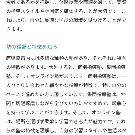
習者であるかを把握し、体験授業や面談を通じて、実際
入試対策の実績を確認
の指導スタイルや雰囲気を確認することが大切です。こ
独自の教育メソッドを理解する
れにより、自分に最適な学びの環境を見つけることがで
保護者面談の頻度と内容
きます。
生徒の安全対策の重要性
塾を選ぶ際に見逃せない鹿児島市の評判塾の特
塾の種類と特徴を知る
徴
鹿児島市内には多様な種類の塾があり、それぞれに特有
評判の高い塾の共通点
の特徴があります。大別すると、個別指導塾、集団指導
地域密着型塾のメリット
塾、そしてオンライン塾があります。個別指導塾は、一
長年の実績がある塾の特徴
人ひとりに合わせた細やかな指導が特徴で、特に自分の
ペースで進めたい方に適しています。集団指導塾は、仲
特定教科に強い塾の探し方
間と切磋琢磨しながら学びたい方におすすめで、競争心
アットホームな雰囲気の塾
を持って学ぶことができます。そして、オンライン塾
進学実績が豊富な塾
は、場所を選ばず柔軟に学習できる点が魅力です。これ
鹿児島市で自分に合った塾を選ぶための現地調
らの塾の特徴を理解し、自分の学習スタイルや生活スタ