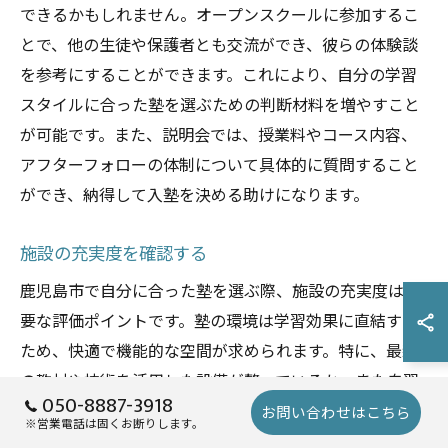
できるかもしれません。オープンスクールに参加するこ
とで、他の生徒や保護者とも交流ができ、彼らの体験談
を参考にすることができます。これにより、自分の学習
スタイルに合った塾を選ぶための判断材料を増やすこと
が可能です。また、説明会では、授業料やコース内容、
アフターフォローの体制について具体的に質問すること
ができ、納得して入塾を決める助けになります。
施設の充実度を確認する
鹿児島市で自分に合った塾を選ぶ際、施設の充実度は重
要な評価ポイントです。塾の環境は学習効果に直結する
ため、快適で機能的な空間が求められます。特に、最新
の教材や技術を活用した設備が整っているか、また自習
050-8887-3918
室や図書室などの学習スペースが充実しているかを確認
お問い合わせはこちら
※営業電話は固くお断りします。
することが重要です。これらの要素は、生徒が自主的に