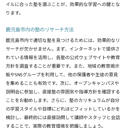
査のすすめ
イルに合った塾を選ぶことが、効果的な学習への鍵とな
実際に塾を訪ねて雰囲気を確認
ります。
周辺環境と治安をチェック
鹿児島市内の塾のリサーチ方法
生徒や保護者から直接話を聞く
オープンスクールや説明会を利用
鹿児島市内で適切な塾を見つけるためには、効果的なリ
施設の充実度を確認する
サーチが欠かせません。まず、インターネットで提供さ
れている情報を活用し、各塾の公式ウェブサイトや教育
近隣の競合塾との比較
方針を調査することが重要です。また、地域の教育掲示
鹿児島市で塾選びを成功させるための秘訣とは
板やSNSグループを利用して、他の保護者や生徒の意見
長期的な学習計画を立てる
を集めることも有効です。次に、オープンキャンパスや
保護者と生徒の意見を尊重する
説明会に参加し、直接塾の雰囲気や指導方針を確認する
塾とのコミュニケーションを大切に
ことをお勧めします。さらに、塾のカリキュラムが自分
定期的な振り返りと評価
の学習スタイルや目標にどれほどフィットしているかを
継続的なモチベーションの維持
検討し、最終的には直接訪問して講師やスタッフと会話
することで、実際の教育環境を把握しましょう。
新しい学習方法の取り入れ方