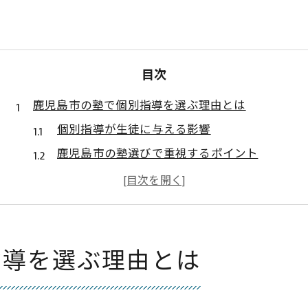
目次
鹿児島市の塾で個別指導を選ぶ理由とは
個別指導が生徒に与える影響
鹿児島市の塾選びで重視するポイント
個別指導のカリキュラムの柔軟性
鹿児島市の教育環境と個別指導
保護者の声から見る個別指導の効果
個別指導塾の成功を促す要因
指導を選ぶ理由とは
個別指導塾の効果を最大化する方法
効果的な学習計画の立て方