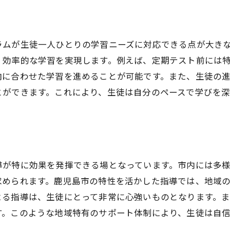
個別指導のパーソナライズ化
生徒の強みを伸ばす指導法
ラムが生徒一人ひとりの学習ニーズに対応できる点が大き
苦手分野克服のためのサポート
、効率的な学習を実現します。例えば、定期テスト前には
学習スタイルに合わせた指導
向に合わせた学習を進めることが可能です。また、生徒の
個別指導で育む自主学習能力
とができます。これにより、生徒は自分のペースで学びを
生徒のニーズに応じた教材選び
鹿児島市で選ばれる塾の教育スタイルとは
教育スタイルの多様性
鹿児島市の教育トレンド
導が特に効果を発揮できる場となっています。市内には多様
生徒中心の学びを促進する方法
求められます。鹿児島市の特性を活かした指導では、地域
コンテンツの質と充実度
よる指導は、生徒にとって非常に心強いものとなります。
講師の質が影響する個別指導
す。このような地域特有のサポート体制により、生徒は自
保護者が求める教育環境