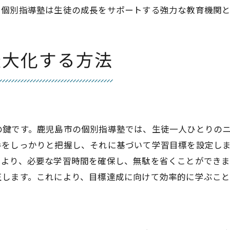
地域密着型塾が提供する安心感
、個別指導塾は生徒の成長をサポートする強力な教育機関と
長期的な学習支援の展開
鹿児島市の個別指導塾で学力向上を目指す
最大化する方法
個別指導による成績向上の実例
学力向上のための具体的な戦略
鹿児島市の教育環境を活かす方法
目標達成に向けたモチベーション維持
個別指導塾での成績管理の手法
の鍵です。鹿児島市の個別指導塾では、生徒一人ひとりの
手をしっかりと把握し、それに基づいて学習目標を設定し
鹿児島市の教育資源を活用した学力向上
により、必要な学習時間を確保し、無駄を省くことができ
正します。これにより、目標達成に向けて効率的に学ぶこと