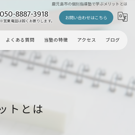
鹿児島市の個別指導塾で学ぶメリットとは
050-8887-3918
お問い合わせはこちら
※営業電話は固くお断りします。
よくある質問
当塾の特徴
アクセス
ブログ
幼児
コラム
小学生
中学生
受験
ットとは
個別