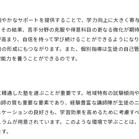
生徒のモチベーションを高める指導法
個別指導での目標設定の重要性
細やかなサポートを提供することで、学力向上に大きく寄
フィードバックの活用方法
。その結果、苦手分野の克服や得意科目の更なる強化が期
鹿児島市の地域特性を活かした指導
が高まり、自信を持って学び続けることができるようにな
勢の形成にもつながります。また、個別指導は生徒の自己
保護者との連携による学習支援
理能力を養うことができるのです。
鹿児島市の特色を活かした塾の魅力
地域に根ざした教育プログラム
鹿児島市ならではの指導教材の活用
に精通した塾を選ぶことが重要です。地域特有の試験傾向
地域イベントと連携した学習体験
講師の質も重要な要素であり、経験豊富な講師陣が生徒の
地元文化を取り入れた授業
ニケーションの良好さも、学習効果を高めるために考慮す
地域の教育資源との連携
ュラムが用意されています。このような環境で学ぶことは
鹿児島市の教育方針と個別指導
ます。
個別指導で生徒一人ひとりに適した学びを提供