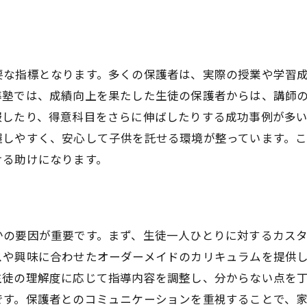
目標達成に向けた個別指導の成功事例
成功事例から学ぶ学習戦略
目標達成に繋がる個別指導の進め方
要な指標となります。多くの保護者は、実際の授業や学習
成功を支える家庭学習の工夫
導塾では、成績向上を果たした生徒の保護者からは、講師
服したり、得意科目をさらに伸ばしたりする成功事例が多
講師と生徒の信頼関係の重要性
握しやすく、安心して子供を託せる環境が整っています。
鹿児島市の特性を活かした成功事例
ける助けになります。
生徒の成長を見守るサポート体制
地域密着型の個別指導塾のメリット
地域特性に基づいた指導法
かの要因が重要です。まず、生徒一人ひとりに対するカス
地域社会との連携の利点
スや興味に合わせたオーダーメイドのカリキュラムを提供
地元情報を活かした学習サポート
生徒の理解度に応じて指導内容を調整し、分からない点を
コミュニティとの交流がもたらす効果
です。保護者とのコミュニケーションを重視することで、