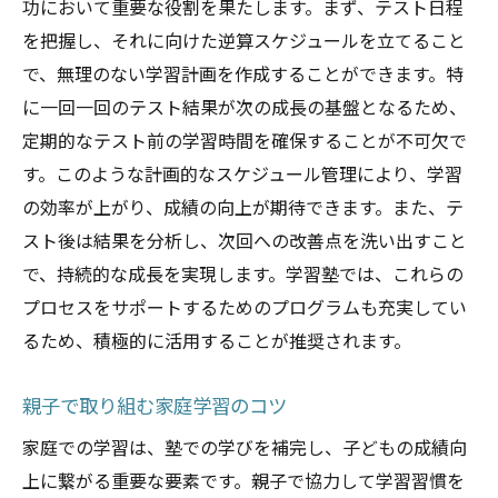
功において重要な役割を果たします。まず、テスト日程
学習意欲を高めるためのモチベーション施
を把握し、それに向けた逆算スケジュールを立てること
策
で、無理のない学習計画を作成することができます。特
多様な学習プログラムの提供
に一回一回のテスト結果が次の成長の基盤となるため、
成功体験を積むための褒賞システム
定期的なテスト前の学習時間を確保することが不可欠で
す。このような計画的なスケジュール管理により、学習
の効率が上がり、成績の向上が期待できます。また、テ
スト後は結果を分析し、次回への改善点を洗い出すこと
で、持続的な成長を実現します。学習塾では、これらの
プロセスをサポートするためのプログラムも充実してい
るため、積極的に活用することが推奨されます。
親子で取り組む家庭学習のコツ
家庭での学習は、塾での学びを補完し、子どもの成績向
上に繋がる重要な要素です。親子で協力して学習習慣を