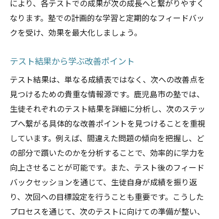
により、各テストでの成果が次の成長へと繋がりやすく
大手進学塾の提供するサービスと特徴
なります。塾での計画的な学習と定期的なフィードバッ
子どもの性格に応じた適切な選択
クを受け、効果を最大化しましょう。
地域密着型塾の地域貢献と信頼性
大手進学塾の進学実績とブランド力
テスト結果から学ぶ改善ポイント
学習塾選びにおける親の関与の仕方
テスト結果は、単なる成績表ではなく、次への改善点を
一回一回のテスト結果が成績向上の鍵となる理
見つけるための貴重な情報源です。鹿児島市の塾では、
由
生徒それぞれのテスト結果を詳細に分析し、次のステッ
テスト結果をデータ化して次に活かす
プへ繋がる具体的な改善ポイントを見つけることを重視
小さな成功体験の積み重ね
しています。例えば、間違えた問題の傾向を把握し、ど
フィードバックを活用した学習改善
の部分で躓いたのかを分析することで、効率的に学力を
向上させることが可能です。また、テスト後のフィード
自己分析と目標設定の重要性
バックセッションを通じて、生徒自身が成績を振り返
ミスを恐れずにチャレンジする姿勢を育む
り、次回への目標設定を行うことも重要です。こうした
テスト結果を親子で共有し、共に考える
プロセスを通じて、次のテストに向けての準備が整い、