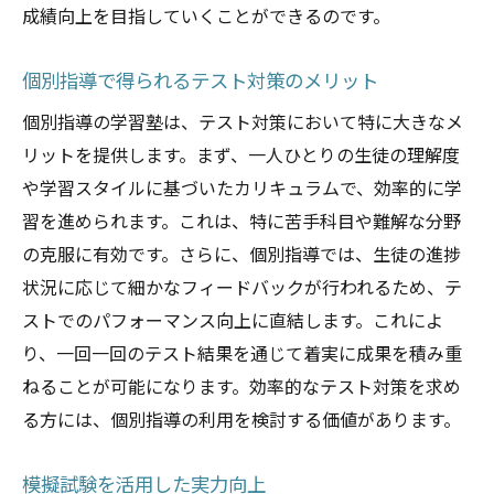
鹿児島市で子どもに最適な学習環境を提供する
成績向上を目指していくことができるのです。
塾探し
塾の立地条件と通塾の利便性
個別指導で得られるテスト対策のメリット
安全面を考慮した通塾手段の選択
個別指導の学習塾は、テスト対策において特に大きなメ
子どもの意見を尊重した塾選び
リットを提供します。まず、一人ひとりの生徒の理解度
学習環境が子どもの集中力に与える影響
や学習スタイルに基づいたカリキュラムで、効率的に学
通塾時間と家庭時間のバランス
習を進められます。これは、特に苦手科目や難解な分野
の克服に有効です。さらに、個別指導では、生徒の進捗
親と塾のコミュニケーション体制
状況に応じて細かなフィードバックが行われるため、テ
地域の教育事情に精通した塾選びのヒントを鹿
ストでのパフォーマンス向上に直結します。これによ
児島市から
り、一回一回のテスト結果を通じて着実に成果を積み重
地域独自の教育課題と塾の役割
ねることが可能になります。効率的なテスト対策を求め
地元の教育情報を活用した賢い選び方
る方には、個別指導の利用を検討する価値があります。
地域イベントを通じた学びの機会
地域の教育ネットワークを活用する
模擬試験を活用した実力向上