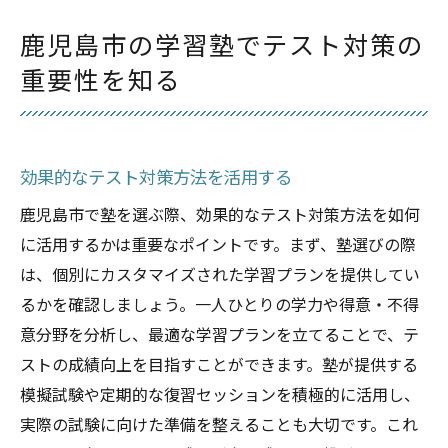
親子で取り組む家庭学習のコツ
鹿児島市の学習塾でテスト対策の
学力を伸ばす塾選び鹿児島市の家庭が知ってお
重要性を知る
きたいポイント
講師の質とコミュニケーション能力
カリキュラムの柔軟性と特化性
効果的なテスト対策方法を活用する
学習環境の設備と雰囲気
鹿児島市で塾を選ぶ際、効果的なテスト対策方法を如何
生徒の成績推移を把握する方法
に活用するかは重要なポイントです。まず、塾選びの際
経済的負担を考慮した塾選び
は、個別にカスタマイズされた学習プランを提供してい
塾の口コミと実際の体験談から見る塾の実
るかを確認しましょう。一人ひとりの学力や得意・不得
態
意分野を分析し、最適な学習プランを立てることで、テ
地域密着型塾と大手進学塾の違い鹿児島市での
ストの成績向上を目指すことができます。塾が提供する
選択
模擬試験や定期的な復習セッションを積極的に活用し、
地域密着型塾の利点と欠点
実際の試験に向けた準備を整えることも大切です。これ