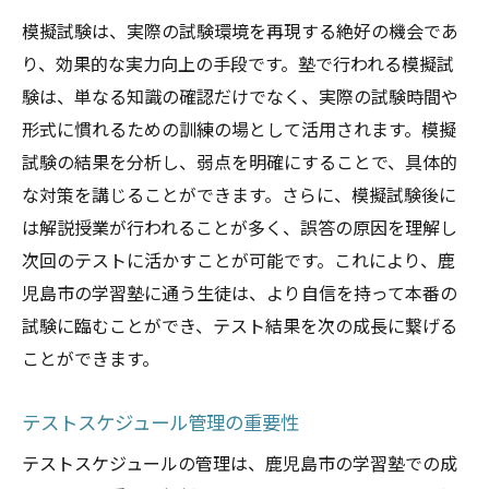
教育専門家からのアドバイスを参考にする
模擬試験は、実際の試験環境を再現する絶好の機会であ
地域特性に応じた塾選びのポイント
り、効果的な実力向上の手段です。塾で行われる模擬試
塾の選択肢を絞り込むための効果的な比較方法
験は、単なる知識の確認だけでなく、実際の試験時間や
形式に慣れるための訓練の場として活用されます。模擬
体験授業を通じた実際の雰囲気の確認
試験の結果を分析し、弱点を明確にすることで、具体的
料金プランの詳細な比較と検討
な対策を講じることができます。さらに、模擬試験後に
口コミサイトとランキングの活用法
は解説授業が行われることが多く、誤答の原因を理解し
各種指導形態のメリット・デメリット
次回のテストに活かすことが可能です。これにより、鹿
学習塾の実績と卒業生の進路先
児島市の学習塾に通う生徒は、より自信を持って本番の
通塾スタイルの柔軟性と選択肢
試験に臨むことができ、テスト結果を次の成長に繋げる
鹿児島市の塾で学力向上を実現するための施策
ことができます。
定期的なカウンセリングと進路指導
テストスケジュール管理の重要性
目標達成に向けた学習計画の策定
テストスケジュールの管理は、鹿児島市の学習塾での成
生徒の成長を見守るフォローアップ体制