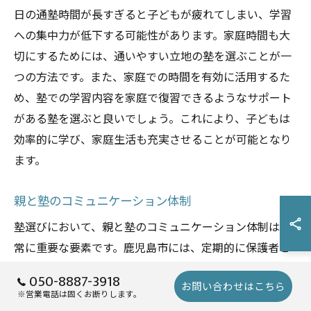
日の通塾時間が長すぎると子どもが疲れてしまい、学習
への集中力が低下する可能性があります。家庭時間も大
切にするためには、通いやすい立地の塾を選ぶことが一
つの方法です。また、家庭での時間を有効に活用するた
め、塾での学習内容を家庭で復習できるようなサポート
がある塾を選ぶと良いでしょう。これにより、子どもは
効率的に学び、家庭生活も充実させることが可能となり
ます。
親と塾のコミュニケーション体制
塾選びにおいて、親と塾のコミュニケーション体制は非
常に重要な要素です。鹿児島市には、定期的に保護者と
の面談を設けている塾が多く、これらの塾では家庭と塾
050-8887-3918
お問い合わせはこちら
が一体となって子どもの成績向上を目指しており、テス
※営業電話は固くお断りします。