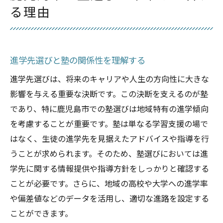
集団授業が持つ鹿児島市の塾の魅力を徹底解説
る理由
集団授業の長所と短所を考察
競争心が学力向上に繋がる理由
鹿児島市の塾のユニークな授業スタイル
進学先選びと塾の関係性を理解する
集団授業が生徒の社会性を育む
進学先選びは、将来のキャリアや人生の方向性に大きな
多様な意見交換がもたらす学習効果
影響を与える重要な決断です。この決断を支えるのが塾
集団授業を選ぶ際のポイント
であり、特に鹿児島市での塾選びは地域特有の進学傾向
地域密着型塾の特長鹿児島市で選ばれる理由
を考慮することが重要です。塾は単なる学習支援の場で
地域密着型塾のメリットを知る
はなく、生徒の進学先を見据えたアドバイスや指導を行
うことが求められます。そのため、塾選びにおいては進
地元の教育ニーズに応える塾の役割
学先に関する情報提供や指導方針をしっかりと確認する
地域社会との連携が生む教育環境
ことが必要です。さらに、地域の高校や大学への進学率
鹿児島市のコミュニティが支える塾
や偏差値などのデータを活用し、適切な進路を設定する
地域に根ざした指導法の効果
ことができます。