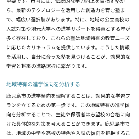
重要です。市内には、伝統的な学力向上を目指す塾か
地域資源を活用した学びの場
ら、最新のテクノロジーを活用した創造力を育む塾ま
地域特有の行事を活かした教育
で、幅広い選択肢があります。特に、地域の公立高校の
地域との連携がもたらす利点
入試対策や地元大学への進学サポートを得意とする塾が
集団授業で伸びる可能性鹿児島市の塾で学ぶ意
多く存在しており、これらの塾は地域特有の教育ニーズ
義
に応じたカリキュラムを提供しています。こうした情報
を活用し、自分に合った塾を見つけることが、効果的な
集団授業が育むチームワーク力
学習と将来の進路選択に繋がります。
鹿児島市での学びが将来に与える影響
多様な視点を得るための授業選び
地域特有の進学傾向を分析する
競争が生むポジティブな学習環境
鹿児島市の進学傾向を理解することは、効果的な学習プ
集団の中で学ぶ自信と達成感
ランを立てるための第一歩です。この地域特有の進学傾
地域社会での人間関係を築く重要性
向を分析することで、生徒や保護者は志望校の合格に向
けた具体的な対策を考えることができます。鹿児島市で
は、地域の中学や高校の特色や入試の傾向を把握するこ