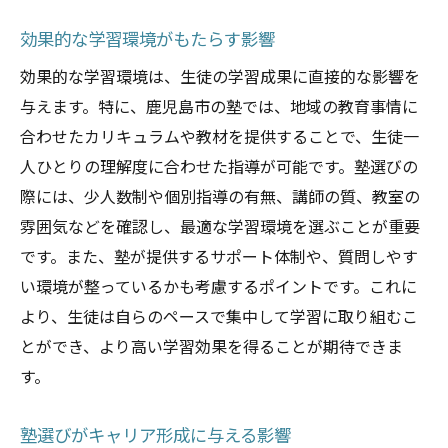
地域の特色を活かした学び
生徒一人ひとりに合わせた指導法が生む効果と
効果的な学習環境がもたらす影響
は
効果的な学習環境は、生徒の学習成果に直接的な影響を
個別指導と集団授業の違いを理解
与えます。特に、鹿児島市の塾では、地域の教育事情に
生徒の個性に合わせたカリキュラム
合わせたカリキュラムや教材を提供することで、生徒一
パーソナライズされた学習の重要性
人ひとりの理解度に合わせた指導が可能です。塾選びの
際には、少人数制や個別指導の有無、講師の質、教室の
学習成果を最大化する指導法
雰囲気などを確認し、最適な学習環境を選ぶことが重要
生徒のモチベーションを高める方法
です。また、塾が提供するサポート体制や、質問しやす
個別対応がもたらす長期的な効果
い環境が整っているかも考慮するポイントです。これに
迷わない塾選び鹿児島市での賢い選択法
より、生徒は自らのペースで集中して学習に取り組むこ
塾選びのチェックポイントを紹介
とができ、より高い学習効果を得ることが期待できま
鹿児島市の塾の口コミを活用する
す。
体験授業を活用した判断基準
塾選びがキャリア形成に与える影響
教育方針に合った塾の見つけ方