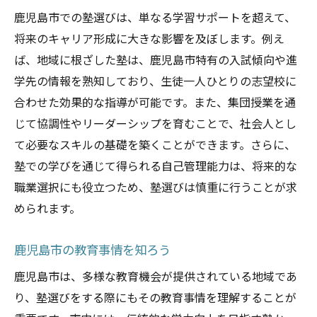
費用対効果を考慮した選択法
鹿児島市での塾選びは、単なる学習サポートを超えて、
将来のキャリア形成に大きな影響を及ぼします。例え
親子で話し合う塾選びの重要性
ば、地域に根ざした塾は、鹿児島市特有の入試傾向や進
最適な学び場を見つけるための塾選びの秘訣
学先の情報を熟知しており、生徒一人ひとりの志望校に
学びを深める塾選びの基準
合わせた効果的な指導が可能です。また、集団授業を通
生徒の目標に合わせた選択法
じて協調性やリーダーシップを育むことで、社会人とし
塾の雰囲気を実際に確認する
て必要なスキルの基礎を築くことができます。さらに、
学びの意欲を引き出す環境を選ぶ
塾での学びを通じて得られる自己管理能力は、将来的な
進路相談を含めた塾の活用法
職業選択にも役立つため、塾選びは慎重に行うことが求
められます。
鹿児島市の教育資源をフル活用
地域に根差した塾の教育スタイルを知ろう
鹿児島市の教育事情を知ろう
地元文化を反映した教育アプローチ
鹿児島市は、多様な教育機会が提供されている地域であ
地域の教育目標に対応する塾の役割
り、塾選びをする際にもその教育事情を理解することが
地元講師が提供する親しみやすさ