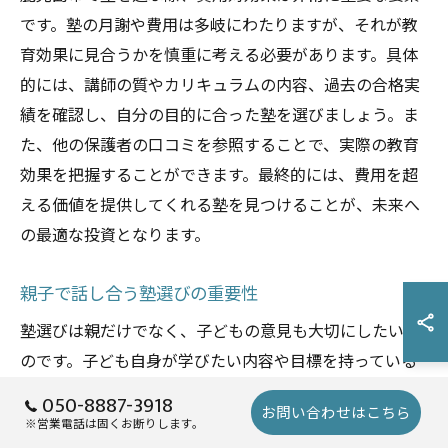
です。塾の月謝や費用は多岐にわたりますが、それが教
育効果に見合うかを慎重に考える必要があります。具体
的には、講師の質やカリキュラムの内容、過去の合格実
績を確認し、自分の目的に合った塾を選びましょう。ま
た、他の保護者の口コミを参照することで、実際の教育
効果を把握することができます。最終的には、費用を超
える価値を提供してくれる塾を見つけることが、未来へ
の最適な投資となります。
親子で話し合う塾選びの重要性
塾選びは親だけでなく、子どもの意見も大切にしたいも
のです。子ども自身が学びたい内容や目標を持っている
場合、それに合った塾を選ぶことが、学習のモチベーシ
050-8887-3918
お問い合わせはこちら
ョンを高める鍵となります。親子で話し合いを重ねるこ
※営業電話は固くお断りします。