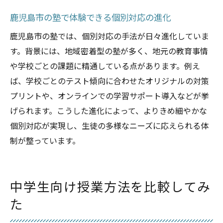
最新の塾授業方法がもたらす個別対応力
鹿児島市の塾で体験できる個別対応の進化
塾の個別指導が進化し続ける理由
鹿児島市の塾では、個別対応の手法が日々進化していま
鹿児島市塾の個別対応と学習サポート体制
す。背景には、地域密着型の塾が多く、地元の教育事情
塾選びで注目される個別対応の最新動向
や学校ごとの課題に精通している点があります。例え
未来を見据えた塾の個別対応の可能性
ば、学校ごとのテスト傾向に合わせたオリジナルの対策
プリントや、オンラインでの学習サポート導入などが挙
げられます。こうした進化によって、よりきめ細やかな
個別対応が実現し、生徒の多様なニーズに応えられる体
制が整っています。
中学生向け授業方法を比較してみ
た