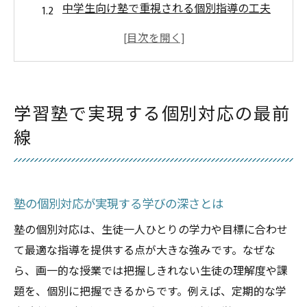
中学生向け塾で重視される個別指導の工夫
塾が一人ひとりに合わせる指導方法の実際
個別対応が子どもの成績向上に与える影響
塾選びで押さえたい個別対応のチェックポ
イント
学習塾で実現する個別対応の最前
鹿児島市の塾で体験できる個別対応の進化
線
中学生向け授業方法を比較してみた
塾の集団授業と個別指導の違いを解説
中学生塾で選ばれる授業スタイルとは
塾の個別対応が実現する学びの深さとは
個別対応型塾の授業方法を徹底比較
塾の個別対応は、生徒一人ひとりの学力や目標に合わせ
塾選びで迷う授業形式のポイント
て最適な指導を提供する点が大きな強みです。なぜな
中学生に合う塾の授業方法を見極めるコツ
ら、画一的な授業では把握しきれない生徒の理解度や課
鹿児島市の塾に見る授業方法の多様性
題を、個別に把握できるからです。例えば、定期的な学