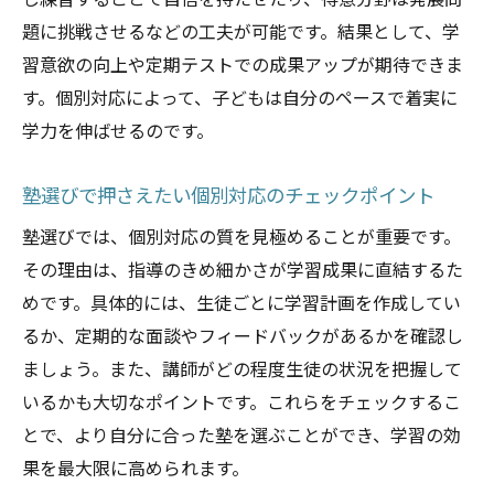
し練習することで自信を持たせたり、得意分野は発展問
中学生に適した塾授業方法の選び方
題に挑戦させるなどの工夫が可能です。結果として、学
塾で体験できる学習環境の違いを知る
習意欲の向上や定期テストでの成果アップが期待できま
塾で重視される集団授業と個別指導の違い
す。個別対応によって、子どもは自分のペースで着実に
鹿児島市の塾が提案する最適な授業形式
学力を伸ばせるのです。
塾コース選びで押さえておきたいポイント
塾選びで押さえたい個別対応のチェックポイント
塾のコース選びで重要な基準とは何か
塾選びでは、個別対応の質を見極めることが重要です。
個別対応塾コースの選び方と注意点
その理由は、指導のきめ細かさが学習成果に直結するた
塾コース選択で見落とせない授業方法
めです。具体的には、生徒ごとに学習計画を作成してい
中学生が選ぶべき塾のコース特徴
るか、定期的な面談やフィードバックがあるかを確認し
塾選びに役立つコース比較のコツ
ましょう。また、講師がどの程度生徒の状況を把握して
鹿児島市の塾コースで重視される個別対応
いるかも大切なポイントです。これらをチェックするこ
個別対応が進化する鹿児島市の塾事情
とで、より自分に合った塾を選ぶことができ、学習の効
鹿児島市の塾で進化する個別対応の実例
果を最大限に高められます。