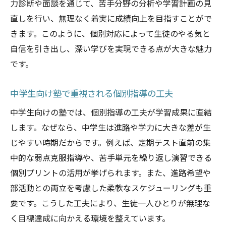
個別指導の強みを活かす塾選びのヒント
力診断や面談を通じて、苦手分野の分析や学習計画の見
塾の個別指導が持つ強みとその効果
直しを行い、無理なく着実に成績向上を目指すことがで
きます。このように、個別対応によって生徒のやる気と
個別対応を重視した塾の選び方ガイド
自信を引き出し、深い学びを実現できる点が大きな魅力
塾の個別指導で伸ばせる中学生の力とは
です。
塾選びで重要な個別対応の見極め方
個別対応塾の授業内容と学習効果を分析
中学生向け塾で重視される個別指導の工夫
鹿児島市で見つける最適な個別対応塾
中学生向けの塾では、個別指導の工夫が学習成果に直結
鹿児島市の塾が提案する効果的な学習法
します。なぜなら、中学生は進路や学力に大きな差が生
塾が推奨する中学生向け学習法の特徴
じやすい時期だからです。例えば、定期テスト直前の集
鹿児島市の塾における個別対応の工夫
中的な弱点克服指導や、苦手単元を繰り返し演習できる
塾で実践される効果的な家庭学習サポート
個別プリントの活用が挙げられます。また、進路希望や
部活動との両立を考慮した柔軟なスケジューリングも重
学習塾の授業方法と自主学習の融合事例
要です。こうした工夫により、生徒一人ひとりが無理な
塾の個別対応が支える成績アップ戦略
く目標達成に向かえる環境を整えています。
鹿児島市の塾が目指す次世代学習法