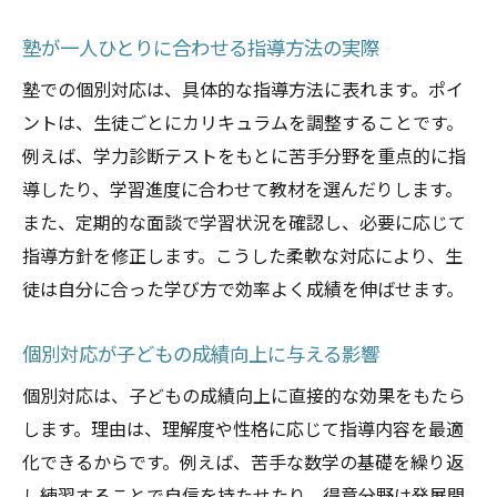
塾の授業方法が子どもの成績に与える影響
塾が一人ひとりに合わせる指導方法の実際
塾の授業スタイルが成績アップに直結する
塾での個別対応は、具体的な指導方法に表れます。ポイ
理由
ントは、生徒ごとにカリキュラムを調整することです。
個別対応型塾で得られる学力向上の効果
例えば、学力診断テストをもとに苦手分野を重点的に指
塾での学習法が中学生のモチベーションを
導したり、学習進度に合わせて教材を選んだりします。
高める
また、定期的な面談で学習状況を確認し、必要に応じて
塾選びが子どもの学習成果に与える影響と
指導方針を修正します。こうした柔軟な対応により、生
は
徒は自分に合った学び方で効率よく成績を伸ばせます。
授業方法の違いが成績へ与えるメリット
個別対応が子どもの成績向上に与える影響
塾の個別指導が生む成績向上の秘訣
個別対応は、子どもの成績向上に直接的な効果をもたら
集団授業と個別指導の違いを徹底解説
します。理由は、理解度や性格に応じて指導内容を最適
塾の集団授業と個別指導の長所を比較
化できるからです。例えば、苦手な数学の基礎を繰り返
集団型と個別対応型塾の使い分けポイント