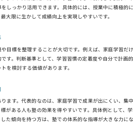
塾効果はどこまで期待できるか徹底検証
導をしっかり活用できます。具体的には、授業中に積極的
を最大限に生かして成績向上を実現しやすいです。
塾通いが成績以外に与える影響を解説
塾効果ないと感じる原因と解消ポイント
準
個別指導塾で見られる成績向上の特徴
個別指導塾の効果が高い理由を徹底解説
題や目標を整理することが大切です。例えば、家庭学習だ
的です。判断基準として、学習習慣の定着度や自分で計画
塾効果を生み出す個別指導の指導法とは
ートを検討する価値があります。
個別指導塾で成績が伸びる生徒の特徴
塾の個別指導が苦手克服に役立つ理由
向
個別指導塾効果を感じる保護者の声紹介
塾で成績が伸びる子の共通点を分析
あります。代表的なのは、家庭学習で成果が出にくい、集
目標がある人も塾の効果を得やすいです。具体例として、
塾講師が見る成績が伸びる子の特徴
うした傾向を持つ方は、塾での体系的な指導が大きな力に
塾の効果を最大限にする学習習慣の秘訣
塾効果が出やすい子どもの行動パターン