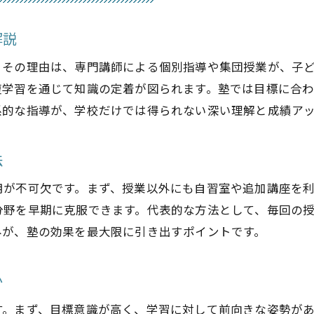
塾の効果が出やすい学習スタイルの特徴
塾効果が現れる時期とその見極め方
解説
塾の効果ないと感じる原因と対処法
。その理由は、専門講師による個別指導や集団授業が、子
塾の効果を高める親のサポート方法
復学習を通じて知識の定着が図られます。塾では目標に合
学習習慣が身につく塾の選び方ガイド
系的な指導が、学校だけでは得られない深い理解と成績ア
塾で学習習慣が身につく理由とは何か
法
塾選びで重視すべき学習環境のポイント
塾の効果を感じるためのカリキュラム選び
用が不可欠です。まず、授業以外にも自習室や追加講座を
塾の効果なしとならない選び方のコツ
分野を早期に克服できます。代表的な方法として、毎回の
みが、塾の効果を最大限に引き出すポイントです。
塾必要ない子との違いを見極める方法
塾のメリットとデメリットを徹底比較
か
塾に行くメリットと効果的な活用方法
塾のデメリットを理解し上手に対策する
す。まず、目標意識が高く、学習に対して前向きな姿勢が