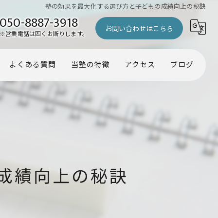
塾の効果を最大化する選び方と子どもの成績向上の秘訣
050-8887-3918
お問い合わせはこちら
※営業電話は固くお断りします。
よくある質問
当塾の特徴
アクセス
ブログ
幼児
コラム
小学生
中学生
受験
成績向上の秘訣
個別