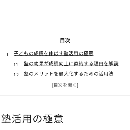
目次
子どもの成績を伸ばす塾活用の極意
塾の効果が成績向上に直結する理由を解説
塾のメリットを最大化するための活用法
塾の効果を実感できる子の特徴とは何か
塾に行く意味が分からない時の判断基準
塾に行った方がいい人の見分け方と傾向
塾の効果を実感するための条件とは
す塾活用の極意
塾に行くメリットとデメリットを正しく理解