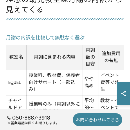
見えてくる
月謝の内訳を比較して無駄なく選ぶ
月謝
追加費用
教室名
月謝に含まれる内容
額の
の有無
目安
授業料、教材費、保護者
イベント
やや
EQUEL
向けサポート（一部込
費等で発
高め
み）
生
チャイ
平均
教材・イ
授業料のみ（月謝以外に
ルドア
的～
ベントで
教材費等あり）
イズ
高め
別途
050-8887-3918
お問い合わせはこちら
※営業電話は固くお断りします。
ベビー
授業料、体験費用含むコ
標準
一部教材