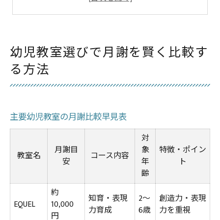
家計に優しい幼児教室を見分けるポイント
忙しい家庭が通いやすい幼児教室の特徴
月謝と内容で比較する幼児教室のポイント
幼児教室選びで月謝を賢く比較す
各幼児教室のコース内容と月謝一覧
る方法
教材費や入会金も含めた総費用の考え方
知育に強い幼児教室の特徴を探る
家庭の希望に合うコースを見つける方法
主要幼児教室の月謝比較早見表
月謝の違いで生まれる学びの差とは
対
鹿児島市で幼児教室に通う家庭が注目する基準
月謝目
象
特徴・ポイン
教室名
コース内容
通いやすさ重視の幼児教室比較ポイント
安
年
ト
齢
送迎しやすい幼児教室の選び方
約
兄弟も一緒に通える幼児教室の魅力
知育・表現
2〜
創造力・表現
EQUEL
10,000
力育成
6歳
力を重視
講師対応や雰囲気をチェックするコツ
円