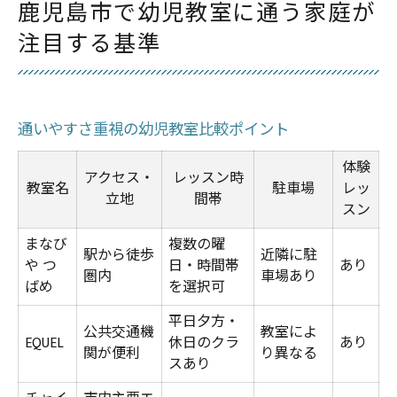
鹿児島市で幼児教室に通う家庭が
注目する基準
通いやすさ重視の幼児教室比較ポイント
体験
アクセス・
レッスン時
教室名
駐車場
レッ
立地
間帯
スン
まなび
複数の曜
駅から徒歩
近隣に駐
や つ
日・時間帯
あり
圏内
車場あり
ばめ
を選択可
平日夕方・
公共交通機
教室によ
EQUEL
休日のクラ
あり
関が便利
り異なる
スあり