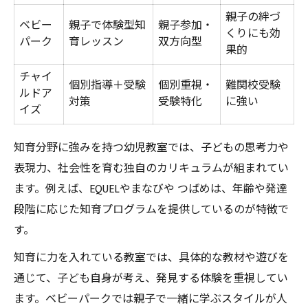
親子の絆づ
ベビー
親子で体験型知
親子参加・
くりにも効
パーク
育レッスン
双方向型
果的
チャイ
個別指導＋受験
個別重視・
難関校受験
ルドア
対策
受験特化
に強い
イズ
知育分野に強みを持つ幼児教室では、子どもの思考力や
表現力、社会性を育む独自のカリキュラムが組まれてい
ます。例えば、EQUELやまなびや つばめは、年齢や発達
段階に応じた知育プログラムを提供しているのが特徴で
す。
知育に力を入れている教室では、具体的な教材や遊びを
通じて、子ども自身が考え、発見する体験を重視してい
ます。ベビーパークでは親子で一緒に学ぶスタイルが人