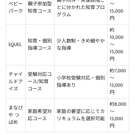
親子同伴・発達段階ご
ベビー
親子参加型
～
とに分かれた知育プロ
パーク
知育コース
15,000
グラム
円
約
10,000
知育・個別
少人数制・きめ細やか
EQUEL
～
指導コース
な指導
15,000
円
約7,000
チャイ
受験対応コ
小学校受験対応・個別
～
ルドア
ース/知育
指導あり
13,000
イズ
コース
円
約8,000
まなび
家庭希望対
家庭の要望に応じてカ
～
や つ
応コース
リキュラムを選択可能
13,000
ばめ
円