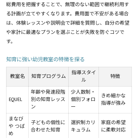
総費用を把握することで、無理のない範囲で継続利用す
る計画が立てやすくなります。費用面で不安がある場合
は、体験レッスンや説明会で詳細を質問し、自分の希望
や家計に最適なプランを選ぶことが失敗を防ぐコツで
す。
知育に強い幼児教室の特徴を探る
指導スタイ
教室名
知育プログラム
特徴
ル
年齢や発達段階
少人数制・
きめ細かな
EQUEL
別の知育レッス
個別フォロ
指導が強み
ン
ー
まなび
子どもの個性に
選択制カリ
家庭の希望
や つば
合わせた知育
キュラム
に柔軟対応
め