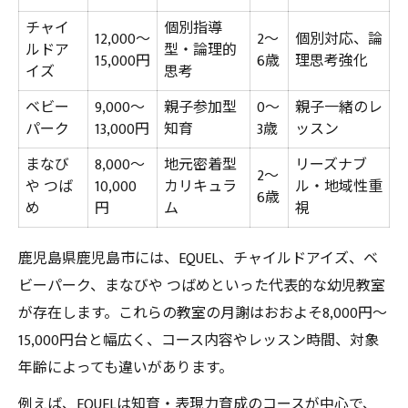
幼児教室の対象年齢と対応範囲まとめ
チャイ
個別指導
12,000〜
2〜
個別対応、論
理想の幼児教室は月謝の内訳から見えてくる
ルドア
型・論理的
15,000円
6歳
理思考強化
イズ
思考
月謝の内訳を比較して無駄なく選ぶ
教材費や諸経費の違いを理解しよう
ベビー
9,000〜
親子参加型
0〜
親子一緒のレ
パーク
13,000円
知育
3歳
ッスン
入会金や追加料金の有無も要チェック
まなび
8,000〜
地元密着型
リーズナブ
月謝安さだけに惑わされない選び方
2〜
や つば
10,000
カリキュラ
ル・地域性重
6歳
長期的に通いやすい費用バランスを考える
め
円
ム
視
知育にもお財布にも優しい幼児教室の選び方
鹿児島県鹿児島市には、EQUEL、チャイルドアイズ、ベ
知育重視の幼児教室で月謝を抑える方法
ビーパーク、まなびや つばめといった代表的な幼児教室
コスパの良い幼児教室選びのポイント
が存在します。これらの教室の月謝はおおよそ8,000円〜
月謝と知育効果を両立させるコツ
15,000円台と幅広く、コース内容やレッスン時間、対象
家計負担を軽減できる教室の特徴
年齢によっても違いがあります。
幼児教室の費用比較表を活用しよう
例えば、EQUELは知育・表現力育成のコースが中心で、