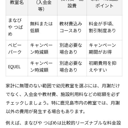
教室名
（入会金
設費
ポイント
等）
まなび
無料または
教材費込み
料金が手頃、
や つば
低額
コースあり
割引制度あり
め
ベビー
キャンペー
別途必要な
キャンペーン
パーク
ン時減額
場合あり
期間がお得
キャンペー
別途必要な
初期費用を抑
EQUEL
ン時減額
場合あり
えやすい
家計に無理のない範囲で幼児教室を選ぶには、月謝だけ
でなく、入会金や教材費、施設利用料などの総額を必ず
チェックしましょう。特に鹿児島市内の教室では、月謝
以外の費用が発生する場合もあります。
例えば、まなびや つばめは比較的リーズナブルな料金設