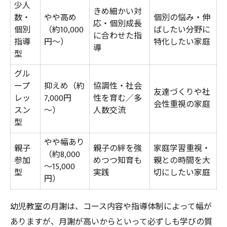
少人
きめ細かい対
数・
やや高め
個別の悩み・伸
応・個別成長
個別
（約10,000
ばしたい分野に
に合わせた指
指導
円～）
特化したい家庭
導
型
グル
ープ
抑えめ（約
協調性・社会
友達づくりや社
レッ
7,000円
性を育む／多
会性重視の家庭
スン
～）
人数交流
型
やや幅あり
親子
親子の絆を強
家庭学習重視・
（約8,000
参加
めつつ知育も
親との時間を大
～15,000
型
実践
切にしたい家庭
円）
幼児教室の月謝は、コース内容や指導体制によって幅が
ありますが、月謝が高いからといって必ずしも学びの質