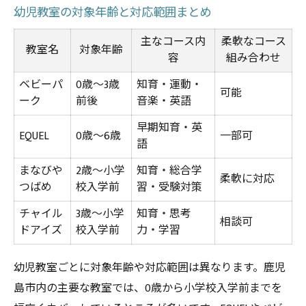
幼児教室の対象年齢と対応範囲まとめ
主なコース内
柔軟なコース
教室名
対象年齢
容
組み合わせ
ベビーパ
0歳〜3歳
知育・運動・
可能
ーク
前後
音楽・英語
早期知育・英
EQUEL
0歳〜6歳
一部可
語
まなびや
2歳〜小学
知育・総合学
柔軟に対応
つばめ
校入学前
習・受験対策
チャイル
3歳〜小学
知育・思考
相談可
ドアイズ
校入学前
力・学習
幼児教室ごとに対象年齢や対応範囲は異なります。鹿児
島市内の主要な教室では、0歳から小学校入学前までを