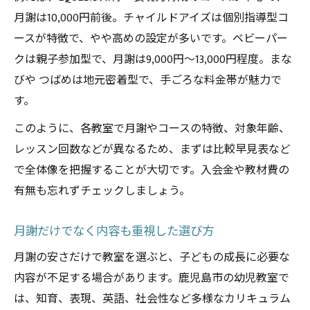
月謝重視の幼児教室比較で得られる安心感
月謝は10,000円前後。チャイルドアイズは個別指導型コ
月謝比較で見つかる安心の幼児教室
ースが特徴で、やや高めの設定が多いです。ベビーパー
費用面で安心できる教室の条件
クは親子参加型で、月謝は9,000円〜13,000円程度。まな
家計管理しやすい月謝体系のポイント
びや つばめは地元密着型で、手ごろな料金帯が魅力で
月謝と満足度の関係を体験談から知る
す。
月謝比較表から学ぶベストな選択
このように、各教室で月謝やコースの特徴、対象年齢、
レッスン回数などが異なるため、まずは比較早見表など
で全体像を把握することが大切です。入会金や教材費の
有無も忘れずチェックしましょう。
月謝だけでなく内容も重視した選び方
月謝の安さだけで教室を選ぶと、子どもの成長に必要な
内容が不足する場合があります。鹿児島市の幼児教室で
は、知育、表現、英語、社会性など多様なカリキュラム