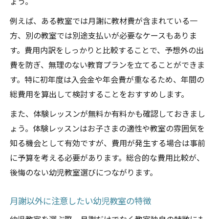
ょう。
子どもが伸びる幼児教室の講師像とは
例えば、ある教室では月謝に教材費が含まれている一
講師の質が月謝に与える影響を知る
方、別の教室では別途支払いが必要なケースもありま
幼児教室選びで注目すべき指導方針
す。費用内訳をしっかりと比較することで、予想外の出
通いやすさ重視派の幼児教室検討法
費を防ぎ、無理のない教育プランを立てることができま
アクセス重視の幼児教室選びポイント
す。特に初年度は入会金や年会費が重なるため、年間の
総費用を算出して検討することをおすすめします。
幼児教室の通いやすさ比較早見表
送迎や立地条件から考える幼児教室
また、体験レッスンが無料か有料かも確認しておきまし
ょう。体験レッスンはお子さまの適性や教室の雰囲気を
自宅近くで選ぶ幼児教室のメリット
知る機会として有効ですが、費用が発生する場合は事前
通いやすい幼児教室を探すためのコツ
に予算を考える必要があります。総合的な費用比較が、
後悔のない幼児教室選びにつながります。
月謝以外に注意したい幼児教室の特徴