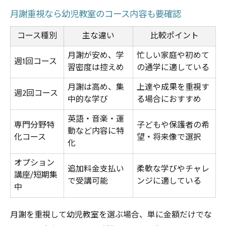
月謝重視なら幼児教室のコース内容も要確認
コース種別
主な違い
比較ポイント
月謝が安め、学
忙しい家庭や初めて
週1回コース
習密度は控えめ
の通学に適している
月謝は高め、集
上達や成果を重視す
週2回コース
中的な学び
る場合におすすめ
英語・音楽・運
専門分野特
子どもや保護者の希
動など内容に特
化コース
望・将来像で選択
化
オプション
追加料金支払い
柔軟な学びやチャレ
講座/短期集
で受講可能
ンジに適している
中
月謝を重視して幼児教室を選ぶ場合、単に金額だけでな