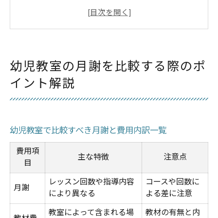
教材費や入会金の違いを知る幼児教室選び
幼児教室を選ぶときの年齢別ポイント
月謝重視なら幼児教室のコース内容も要確
認
幼児教室の月謝を比較する際のポ
月謝や教材費で賢く選ぶ幼児教室の極意
イント解説
月謝・教材費比較で幼児教室選びが変わる
幼児教室の費用項目を見落とさないコツ
教材費込みの幼児教室は本当にお得？
幼児教室で比較すべき月謝と費用内訳一覧
幼児教室の費用明細を表で簡単チェック
費用項
賢い選び方は月謝と内容のバランス重視
主な特徴
注意点
目
費用を抑える幼児教室の選び方とは
レッスン回数や指導内容
コースや回数に
月謝
幼児教室の月謝節約術を徹底解説
により異なる
よる差に注意
費用を抑えたい方におすすめの幼児教室比
教室によって含まれる場
教材の有無と内