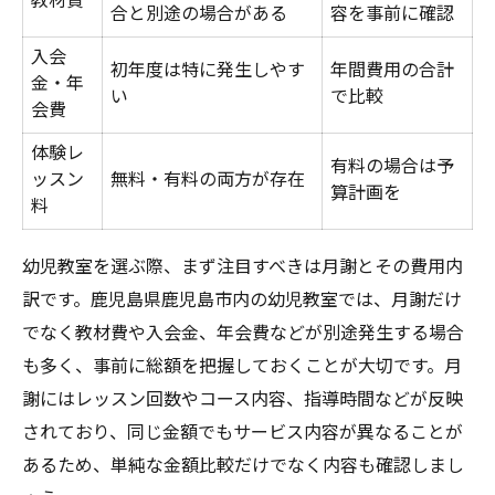
教材費
較表
合と別途の場合がある
容を事前に確認
月謝以外のコストも賢く削減する方法
入会
初年度は特に発生しやす
年間費用の合計
体験レッスン活用で幼児教室をお得に選ぶ
金・年
い
で比較
会費
教材費が安い幼児教室の特徴を知る
体験レ
体験レッスン参加で分かる幼児教室の魅力
有料の場合は予
ッスン
無料・有料の両方が存在
体験レッスンで幼児教室の雰囲気を知る
算計画を
料
幼児教室の体験参加ポイント早見表
参加前に確認したい月謝と内容の関係
幼児教室を選ぶ際、まず注目すべきは月謝とその費用内
訳です。鹿児島県鹿児島市内の幼児教室では、月謝だけ
体験で比較する幼児教室の指導力
でなく教材費や入会金、年会費などが別途発生する場合
幼児教室の体験レッスン活用術まとめ
も多く、事前に総額を把握しておくことが大切です。月
講師の質で差が出る幼児教室選びのコツ
謝にはレッスン回数やコース内容、指導時間などが反映
幼児教室の講師選びで失敗しない秘訣
されており、同じ金額でもサービス内容が異なることが
講師の経験や資格を比較できる幼児教室一
あるため、単純な金額比較だけでなく内容も確認しまし
覧