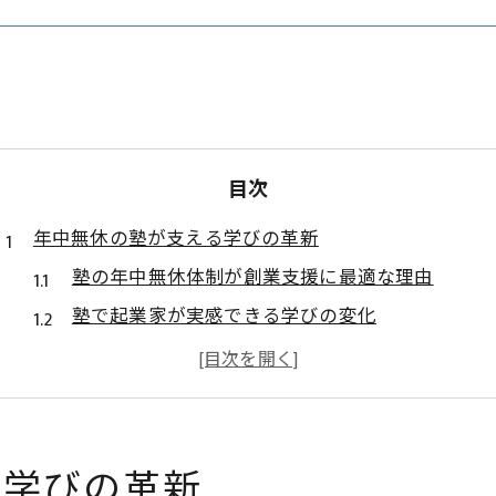
目次
年中無休の塾が支える学びの革新
塾の年中無休体制が創業支援に最適な理由
塾で起業家が実感できる学びの変化
塾のプログラムがビジネススキル向上に直結
スタートアップ支援を塾で活用する新提案
塾の年中無休プログラムで目指す自分改革
柔軟な学習には塾の年中無休プログラムを
る学びの革新