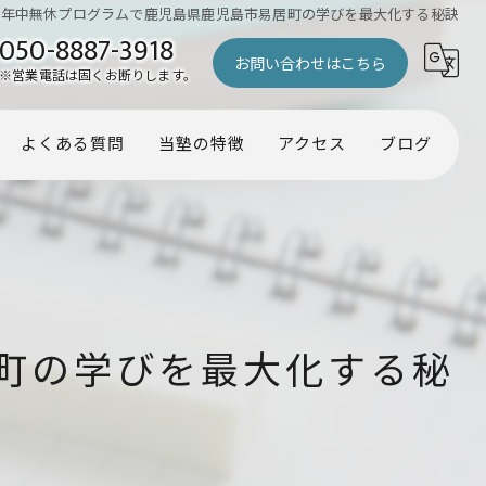
の年中無休プログラムで鹿児島県鹿児島市易居町の学びを最大化する秘訣
050-8887-3918
お問い合わせはこちら
※営業電話は固くお断りします。
よくある質問
当塾の特徴
アクセス
ブログ
幼児
コラム
小学生
中学生
町の学びを最大化する秘
受験
個別