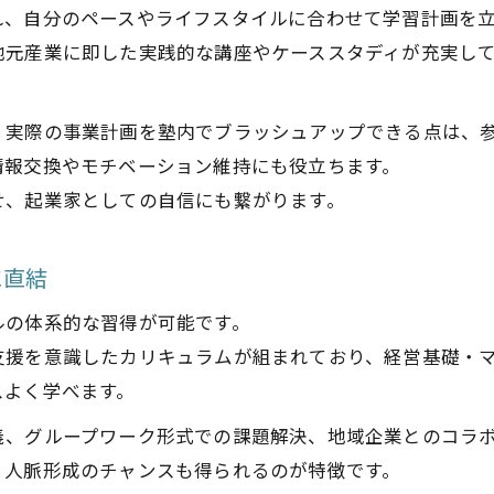
れ、自分のペースやライフスタイルに合わせて学習計画を
塾で実現できる創業者の学びと交流の場
地元産業に即した実践的な講座やケーススタディが充実し
塾のプログラムが女性起業家にも役立つ魅力
塾を活用した創業支援の最新動向を解説
、実際の事業計画を塾内でブラッシュアップできる点は、
鹿児島市の塾が持つスタートアップ支援力とは
情報交換やモチベーション維持にも役立ちます。
起業準備を塾で効率化する方法とは
せ、起業家としての自信にも繋がります。
塾の年中無休体制で創業準備の時間を確保
塾利用で資金調達や事業計画が進む仕組み
に直結
塾の学習プログラムで起業セミナー内容を強化
ルの体系的な習得が可能です。
塾のサポートが創業塾活用に役立つポイント
支援を意識したカリキュラムが組まれており、経営基礎・
塾で創業支援機関と連携する実践法
スよく学べます。
ビジネススキル強化に年中無休塾が最適な理由
義、グループワーク形式での課題解決、地域企業とのコラ
塾でビジネススキルを磨くための活用術
、人脈形成のチャンスも得られるのが特徴です。
起業家が塾で得られるスキルアップ効果