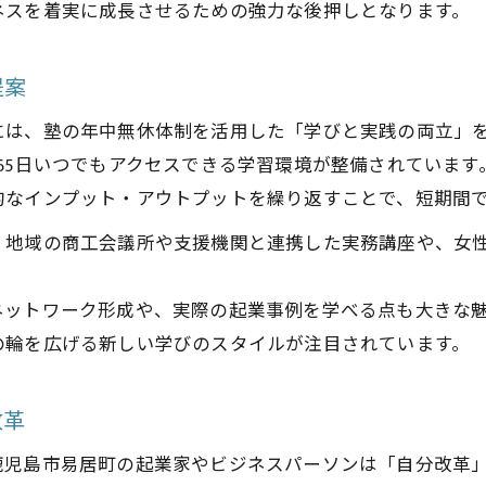
ネスを着実に成長させるための強力な後押しとなります。
塾の年中無休プログラムで実践力を高める
塾の講座でスタートアップ支援を活用する
提案
塾を拠点にビジネスネットワークを広げる
には、塾の年中無休体制を活用した「学びと実践の両立」
65日いつでもアクセスできる学習環境が整備されています
的なインプット・アウトプットを繰り返すことで、短期間
、地域の商工会議所や支援機関と連携した実務講座や、女
ネットワーク形成や、実際の起業事例を学べる点も大きな
の輪を広げる新しい学びのスタイルが注目されています。
改革
鹿児島市易居町の起業家やビジネスパーソンは「自分改革