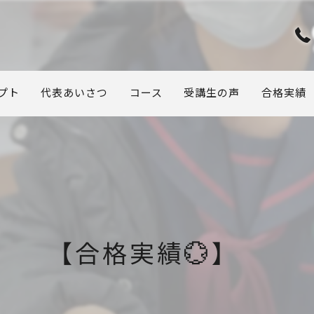
プト
代表あいさつ
コース
受講生の声
合格実績
【合格実績💮】