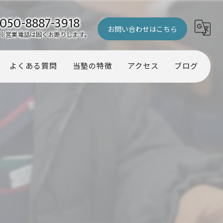
050-8887-3918
お問い合わせはこちら
※営業電話は固くお断りします。
よくある質問
当塾の特徴
アクセス
ブログ
幼児
コラム
小学生
中学生
受験
個別