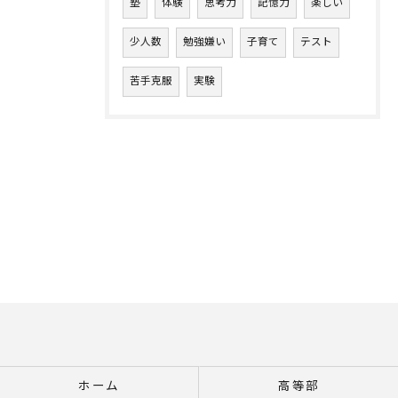
塾
体験
思考力
記憶力
楽しい
少人数
勉強嫌い
子育て
テスト
苦手克服
実験
ホーム
高等部