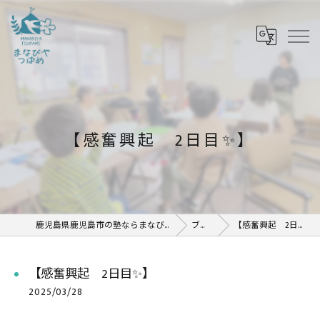
【感奮興起 2日目✨】
鹿児島県鹿児島市の塾ならまなびや つばめ
ブログ
【感奮興起 2日目✨】
【感奮興起 2日目✨】
2025/03/28