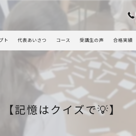
プト
代表あいさつ
コース
受講生の声
合格実績
【記憶はクイズで💡】