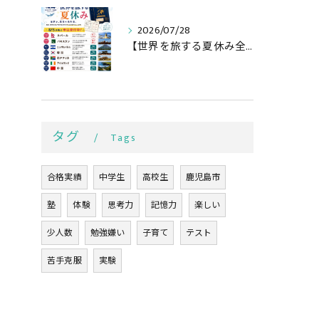
2026/07/28
【世界を旅する夏休み全行程🌏✈️】
タグ
Tags
合格実績
中学生
高校生
鹿児島市
塾
体験
思考力
記憶力
楽しい
少人数
勉強嫌い
子育て
テスト
苦手克服
実験