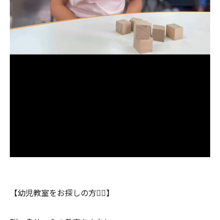
【幼児教室をお探しの方💁‍♂️】