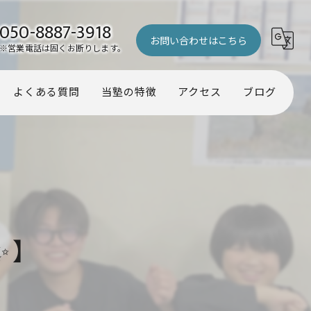
050-8887-3918
お問い合わせはこちら
※営業電話は固くお断りします。
よくある質問
当塾の特徴
アクセス
ブログ
幼児
コラム
小学生
中学生
受験
す✨】
個別