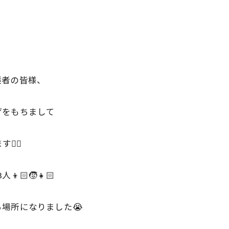
護者の皆様、
かげをもちまして
‍↕️
🏻🧒👧🏻
る場所になりました😭