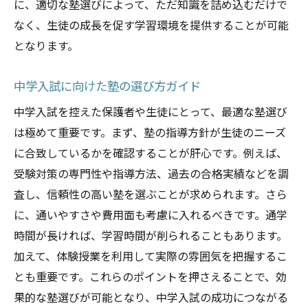
に、適切な塾選びによって、ただ知識を詰め込むだけで
鹿児島県に特化した受験対策の秘密
なく、生徒の成長を促す学習環境を提供することが可能
合格を目指すための戦略的学習法
となります。
塾の戦略プランで合格を勝ち取る
鹿児島の塾が教える受験攻略法
中学入試に向けた塾の選び方ガイド
塾での学びが中学入試成功のカギを握る理由
中学入試を控えた保護者や生徒にとって、最適な塾選び
塾が提供する学びの質とは
は極めて重要です。まず、塾の指導方針が生徒のニーズ
成功者が語る塾での学びの有効性
に合致しているかを確認することが肝心です。例えば、
自信を育むための塾での学習環境
受験対策の専門性や指導方法、過去の合格実績などを調
査し、信頼性の高い塾を選ぶことが求められます。さら
中学入試で結果を出す塾の効果
に、通いやすさや費用面も考慮に入れるべきです。通学
学び方を変える塾の重要性
時間が長ければ、学習時間が削られることもあります。
塾が築く中学入試への確かな道
加えて、体験授業を利用して実際の雰囲気を把握するこ
地域密着型の塾が生徒を成功へと導く方法
とも重要です。これらのポイントを押さえることで、効
地域に根ざした教育の力
果的な塾選びが可能となり、中学入試の成功につながる