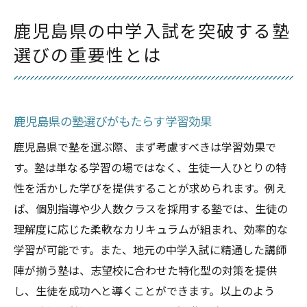
志望校に合った塾選びのポイント
鹿児島県の中学入試を突破する塾
塾選びが中学入試に与える影響
選びの重要性とは
塾で個性を活かした中学入試対策の新しいアプ
ローチ
個性を活かすための塾の役割
鹿児島県の塾選びがもたらす学習効果
創造的な学びを提供する塾の方法
鹿児島県で塾を選ぶ際、まず考慮すべきは学習効果で
生徒一人ひとりのニーズに応える指導
す。塾は単なる学習の場ではなく、生徒一人ひとりの特
鹿児島の塾で行う個別カリキュラムの効果
性を活かした学びを提供することが求められます。例え
受験対策における個性重視の重要性
ば、個別指導や少人数クラスを採用する塾では、生徒の
オーダーメイド学習で中学入試を突破
理解度に応じた柔軟なカリキュラムが組まれ、効率的な
鹿児島の塾が提供する受験戦略とその効果
学習が可能です。また、地元の中学入試に精通した講師
受験戦略を強化するための塾の支援
陣が揃う塾は、志望校に合わせた特化型の対策を提供
し、生徒を成功へと導くことができます。以上のよう
塾と共に作る効果的な学習プラン