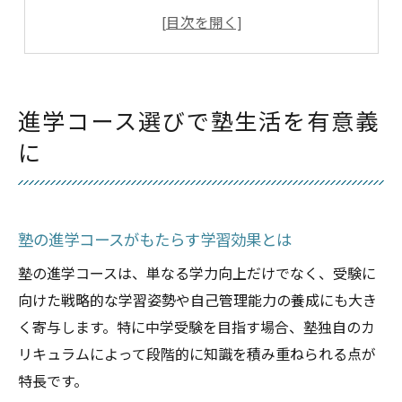
塾生活を充実させる進学コース選びの極意
塾の進学コースで学力向上を実感する方法
塾の進学コース別メリットと選び方のコツ
塾の進学くらぶを活用した学力向上法
進学コース選びで塾生活を有意義
塾の進学くらぶで伸ばす中学受験力
に
塾進学くらぶのカリキュラム活用術
塾進学くらぶで学力を底上げする方法
塾の進学くらぶAコース活用法の実際
塾の進学コースがもたらす学習効果とは
塾の進学くらぶBコースの効果的な使い方
塾の進学コースは、単なる学力向上だけでなく、受験に
子どもに合う塾のクラス分け基準とは
向けた戦略的な学習姿勢や自己管理能力の養成にも大き
塾のクラス分け基準を理解するポイント
く寄与します。特に中学受験を目指す場合、塾独自のカ
塾の進学くらぶクラス分けの特徴を解説
リキュラムによって段階的に知識を積み重ねられる点が
塾のクラス分け選定時の注意点とは
特長です。