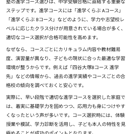
塾進学コース選びに最適な入塾時期とは
塾の進学コース選びは、中学受験合格に直結する重要な
ステップです。進学コースには「進学くらぶ Aコース」
最適な塾コースが中学受験を成功に導く
「進学くらぶ Bコース」などのように、学力や志望校レ
塾の最適な進学コースが合格を引き寄せる
ベルに応じたクラス分けが用意されている場合が多く、
塾進学コース選びで掴む志望校合格の鍵
適切なコース選択が合格可能性を高めます。
塾の進学くらぶで中学受験力を最大化
なぜなら、コースごとにカリキュラム内容や教材難易
塾コース選定で中学受験の成功事例を知る
度、演習量が異なり、子どもの現状に合った最適な学習
塾の進学コース別合格へのアプローチ法
環境が整うからです。例えば「四谷大塚Bコース 進学
先」などの情報から、過去の進学実績やコースごとの合
格校の傾向を調べておくと安心です。
実際に、早い段階で適切な進学コースを選択した家庭で
は、着実に基礎学力を固めつつ、応用力も身につけやす
くなったという声が多いです。コース選択時には、体験
授業や模試、学力診断を活用し、子ども本人の特性を見
極めることが成功のポイントとなります。