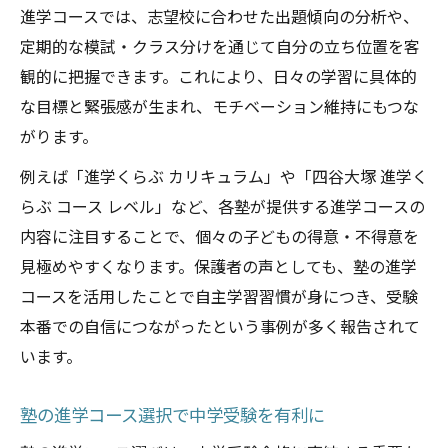
進学くらぶAコースとBコースの違い
進学コースでは、志望校に合わせた出題傾向の分析や、
塾の進学くらぶレベル別学習法
定期的な模試・クラス分けを通じて自分の立ち位置を客
観的に把握できます。これにより、日々の学習に具体的
進学くらぶBコースで基礎を強化するコツ
な目標と緊張感が生まれ、モチベーション維持にもつな
塾進学くらぶBコースの基礎固め戦略
がります。
塾のBコースで身につく学力向上法
例えば「進学くらぶ カリキュラム」や「四谷大塚 進学く
塾進学くらぶBコースでの効果的な学習法
らぶ コース レベル」など、各塾が提供する進学コースの
塾Bコースで基礎力を養う実践ポイント
内容に注目することで、個々の子どもの得意・不得意を
進学くらぶBコース進学先の選び方
見極めやすくなります。保護者の声としても、塾の進学
迷いやすい塾入塾時期の見極めポイント
コースを活用したことで自主学習習慣が身につき、受験
塾の入塾時期は進学コース選びが左右する
本番での自信につながったという事例が多く報告されて
塾の進学コース選択とタイミングの関係性
います。
塾入塾時期と進学くらぶ選びの最適解
塾の進学コース選択で中学受験を有利に
塾のスタート時期別メリットを比較する