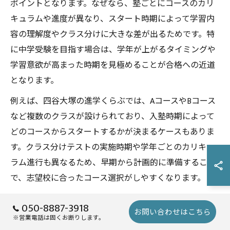
ポイントとなります。なぜなら、塾ごとにコースのカリ
キュラムや進度が異なり、スタート時期によって学習内
容の理解度やクラス分けに大きな差が出るためです。特
に中学受験を目指す場合は、学年が上がるタイミングや
学習意欲が高まった時期を見極めることが合格への近道
となります。
例えば、四谷大塚の進学くらぶでは、AコースやBコース
など複数のクラスが設けられており、入塾時期によって
どのコースからスタートするかが決まるケースもありま
す。クラス分けテストの実施時期や学年ごとのカリキュ
ラム進行も異なるため、早期から計画的に準備すること
で、志望校に合ったコース選択がしやすくなります。
050-8887-3918
塾の進学コース選択とタイミングの関係性
お問い合わせはこちら
※営業電話は固くお断りします。
塾での進学コース選択は、入塾のタイミングと密接に関