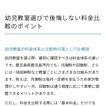
幼児教室の割引や減免制度の有無を確認し
よう
幼児教室選びで後悔しない料金比
教材費や追加費用も含めた幼児教室の総額
較のポイント
検証
幼児教室の料金と子どもの年齢別メリット
を比較
幼児教室の料金体系と比較時の落とし穴を解説
鹿児島市で通いやすい幼児教室の選び方
幼児教室のアクセスと通いやすさをどう判
幼児教室を選ぶ際、最初に確認すべきは料金体系の違い
断するか
です。鹿児島県鹿児島市内でも、月謝制や回数制、さら
には一括前納制など教室ごとにさまざまな仕組みがあり
送迎サービスがある幼児教室の通学利便性
ます。例えば、月謝制は毎月一定額を支払うため家計管
を考える
理がしやすい一方、回数制は通う頻度に応じて柔軟に調
幼児教室の立地と生活圏内で選ぶ際の注意
整できるメリットがあります。
点
駐車場や交通手段を踏まえた幼児教室選び
ただし、料金を比較する際には「基本料金」だけでな