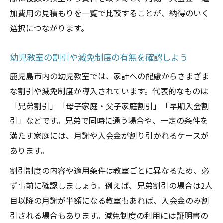
インターナショナルスクール系幼児教室の
加費用の見積もりを一覧で比較することが、納得のいく
魅力
選択につながります。
幼児教室の英語教育で将来の選択肢が広が
る理由
幼児教室の割引や減免制度の有無を確認しよう
入会前に押さえたい幼児教室最新事情
鹿児島市内の幼児教室では、家計への配慮からさまざま
幼児教室の最新人気傾向と選ばれる理由と
な割引や減免制度が導入されています。代表的なものは
は
「兄弟割引」「母子家庭・父子家庭割引」「早期入会割
幼児教室の入会時期や混雑状況のチェック
引」などです。兄弟で同時に通う場合や、一定の条件を
方法
満たす家庭には、月謝や入会金が割り引かれるケースが
幼児教室の評判や口コミから見る注意点
あります。
附属小学校受験を見据えた幼児教室の活用
割引制度の内容や適用条件は教室ごとに異なるため、必
法
ず事前に確認しましょう。例えば、兄弟割引の場合は2人
幼児教室の入会前に比較すべきポイント総
目以降の月謝が半額になる教室もあれば、入会金のみ割
まとめ
引される場合もあります。減免制度の利用には証明書の