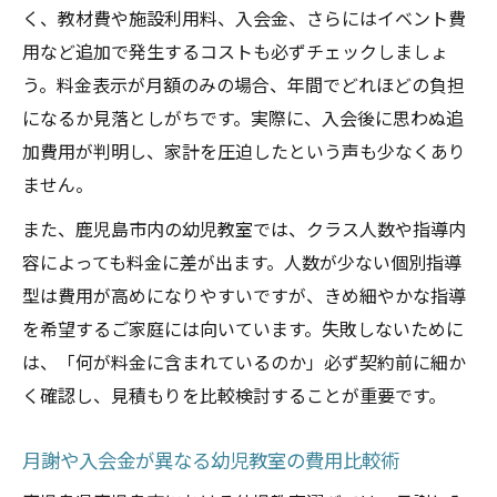
の工夫
く、教材費や施設利用料、入会金、さらにはイベント費
用など追加で発生するコストも必ずチェックしましょ
幼児教室の送迎可否と家庭のスケジュール
う。料金表示が月額のみの場合、年間でどれほどの負担
調整法
になるか見落としがちです。実際に、入会後に思わぬ追
子どもの成長を支える幼児教室の魅力に迫る
加費用が判明し、家計を圧迫したという声も少なくあり
幼児教室の教育内容で得られる成長ポイン
ません。
ト
また、鹿児島市内の幼児教室では、クラス人数や指導内
幼児教室で身につく力と小学校準備の関係
容によっても料金に差が出ます。人数が少ない個別指導
幼児教室ならではの社会性や協調性への効
型は費用が高めになりやすいですが、きめ細やかな指導
果
を希望するご家庭には向いています。失敗しないために
幼児教室と家庭学習のバランスの取り方
は、「何が料金に含まれているのか」必ず契約前に細か
幼児教室での体験が子どもの自信につなが
く確認し、見積もりを比較検討することが重要です。
る理由
費用と送迎に注目した幼児教室活用術
月謝や入会金が異なる幼児教室の費用比較術
幼児教室の費用負担を抑えるための工夫