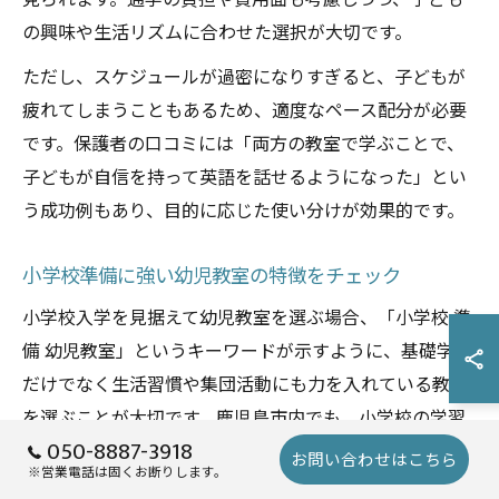
見られます。通学の負担や費用面も考慮しつつ、子ども
の興味や生活リズムに合わせた選択が大切です。
ただし、スケジュールが過密になりすぎると、子どもが
疲れてしまうこともあるため、適度なペース配分が必要
です。保護者の口コミには「両方の教室で学ぶことで、
子どもが自信を持って英語を話せるようになった」とい
う成功例もあり、目的に応じた使い分けが効果的です。
小学校準備に強い幼児教室の特徴をチェック
小学校入学を見据えて幼児教室を選ぶ場合、「小学校 準
備 幼児教室」というキーワードが示すように、基礎学力
だけでなく生活習慣や集団活動にも力を入れている教室
を選ぶことが大切です。鹿児島市内でも、小学校の学習
050-8887-3918
内容を先取りしたプログラムや、机に向かう習慣を身に
お問い合わせはこちら
※営業電話は固くお断りします。
つけさせるカリキュラムが多く見られます。