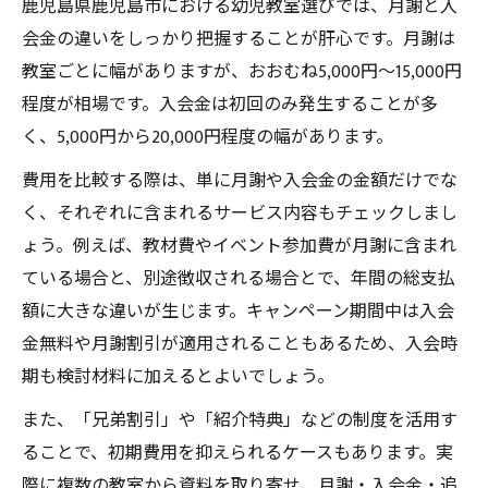
鹿児島県鹿児島市における幼児教室選びでは、月謝と入
送迎サービスを活用した幼児教室通いの利
会金の違いをしっかり把握することが肝心です。月謝は
点
教室ごとに幅がありますが、おおむね5,000円～15,000円
幼児教室の利用時間や延長対応の違いを知
程度が相場です。入会金は初回のみ発生することが多
る
く、5,000円から20,000円程度の幅があります。
幼児教室選びで送迎と費用のバランスを考
費用を比較する際は、単に月謝や入会金の金額だけでな
える
く、それぞれに含まれるサービス内容もチェックしまし
幼児教室に通う際の交通費を抑えるコツ
ょう。例えば、教材費やイベント参加費が月謝に含まれ
英語教育や準備を兼ねた幼児教室のメリット
ている場合と、別途徴収される場合とで、年間の総支払
額に大きな違いが生じます。キャンペーン期間中は入会
幼児教室で始める英語教育の基礎と効果
金無料や月謝割引が適用されることもあるため、入会時
英語教室と幼児教室の併用メリットを考え
期も検討材料に加えるとよいでしょう。
る
また、「兄弟割引」や「紹介特典」などの制度を活用す
小学校準備に強い幼児教室の特徴をチェッ
ることで、初期費用を抑えられるケースもあります。実
ク
際に複数の教室から資料を取り寄せ、月謝・入会金・追