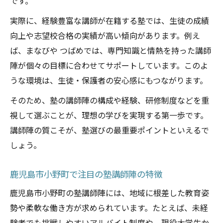
です。
塾勤務で重視すべき働き方のポイント
塾講師陣が支えるワークライフバランス
実際に、経験豊富な講師が在籍する塾では、生徒の成績
向上や志望校合格の実績が高い傾向があります。例え
小野町で実現する理想の塾勤務条件
ば、まなびや つばめでは、専門知識と情熱を持った講師
塾講師陣の質が学びを変える理由
陣が個々の目標に合わせてサポートしています。このよ
塾講師陣の質が生徒の成長を左右する
うな環境は、生徒・保護者の安心感にもつながります。
指導力ある塾講師陣の特徴と見分け方
そのため、塾の講師陣の構成や経験、研修制度などを重
塾で感じる講師陣のサポート力の重要性
視して選ぶことが、理想の学びを実現する第一歩です。
塾講師陣の経験が学びの質に直結する理由
講師陣の質こそが、塾選びの最重要ポイントといえるで
塾の学習成果を高める講師陣の役割
しょう。
柔軟な働き方のできる塾の特徴
塾で実現する柔軟なシフト勤務の魅力
鹿児島市小野町で注目の塾講師陣の特徴
講師陣が支える塾の働きやすい環境とは
鹿児島市小野町の塾講師陣には、地域に根差した教育姿
塾勤務で両立しやすい柔軟な条件を紹介
勢や柔軟な働き方が求められています。たとえば、未経