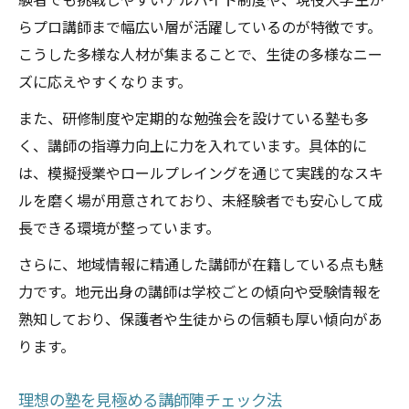
験者でも挑戦しやすいアルバイト制度や、現役大学生か
塾講師陣に人気の働き方を徹底解説
らプロ講師まで幅広い層が活躍しているのが特徴です。
塾で無理なく続けられる勤務スタイル
こうした多様な人材が集まることで、生徒の多様なニー
自分に合う塾を見極める実践ポイント
ズに応えやすくなります。
塾選びで重視したい自分に合う講師陣
また、研修制度や定期的な勉強会を設けている塾も多
講師陣の雰囲気が塾選びの決め手になる
く、講師の指導力向上に力を入れています。具体的に
塾講師陣との相性を確かめる面談のコツ
は、模擬授業やロールプレイングを通じて実践的なスキ
塾の職場環境を見極めるチェックリスト
ルを磨く場が用意されており、未経験者でも安心して成
塾の講師陣と働きやすさを実感する方法
長できる環境が整っています。
さらに、地域情報に精通した講師が在籍している点も魅
力です。地元出身の講師は学校ごとの傾向や受験情報を
熟知しており、保護者や生徒からの信頼も厚い傾向があ
ります。
理想の塾を見極める講師陣チェック法