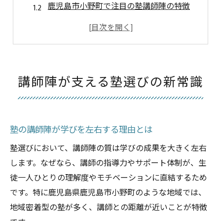
鹿児島市小野町で注目の塾講師陣の特徴
理想の塾を見極める講師陣チェック法
塾選びで重視すべき講師陣の指導力
塾講師陣のサポート体制と安心ポイント
未経験者も安心の塾勤務とは
講師陣が支える塾選びの新常識
未経験者歓迎の塾が選ばれる理由を解説
塾の研修制度で安心して始める第一歩
塾講師陣のサポートが未経験者を支える
塾の講師陣が学びを左右する理由とは
未経験から塾勤務を始める際の注意点
塾選びにおいて、講師陣の質は学びの成果を大きく左右
塾で身につくスキルと講師陣の指導法
します。なぜなら、講師の指導力やサポート体制が、生
小野町で叶える理想の塾での働き方
徒一人ひとりの理解度やモチベーションに直結するため
塾の働き方が選ばれる理由と魅力
です。特に鹿児島県鹿児島市小野町のような地域では、
地域密着型の塾が多く、講師との距離が近いことが特徴
講師陣と共に築く柔軟な塾勤務スタイル