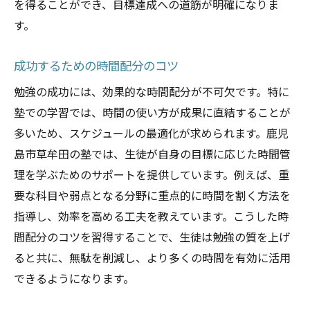
を得ることができ、目標達成への道筋が明確になりま
主体的な学びの促進法
す。
グループディスカッションで学ぶ
プロジェクトベースの学習方法
成功するための時間配分のコツ
クリティカルシンキングの育成
勉強の成功には、効果的な時間配分が不可欠です。特に
フィードバックを活用する
塾での学習では、時間の使い方が成果に直結することが
テクノロジーを活用した塾の学習ツールで視覚
多いため、スケジュールの最適化が求められます。鹿児
的理解を深める
島市草牟田の塾では、生徒が自身の目標に応じた時間管
デジタルツールの効果的な利用法
理を学ぶためのサポートを提供しています。例えば、重
視覚教材の利点と選び方
要な科目や弱点となる分野に重点的に時間を割く方法を
オンライン学習プラットフォームの活用
指導し、効率を高める工夫を教えています。こうした時
間配分のコツを習得することで、生徒は勉強の質を上げ
インタラクティブな教材で学ぶ
ると共に、無駄を削減し、より多くの時間を有効に活用
バーチャルリアリティの導入
できるようになります。
テクノロジーと自主学習の関係