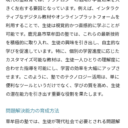
現代の塾教育では、テクノロジーの活用が学習効果を大
個別指導と集団指導のメリット
きく左右する要因となっています。例えば、インタラク
鹿児島市草牟田の塾が提供する最適な学習環境
ティブなデジタル教材やオンラインプラットフォームを
利用することで、生徒は視覚的かつ直感的に学ぶことが
塾選びのポイント
可能です。鹿児島市草牟田の塾では、これらの最新技術
学習環境が与える影響
を積極的に取り入れ、生徒の興味を引き出し、自主的な
施設設備と学習ツールの活用
学びを促進しています。特に、個別の学習進度に応じた
講師の質と指導内容
カスタマイズ可能な教材は、生徒一人ひとりの理解度に
保護者との連携方法
合わせた指導を可能にし、学習の効率を大幅にアップさ
学習成果を上げる環境設定
せます。このように、塾でのテクノロジー活用は、単に
塾でのフィードバックセッションが学習成果に
便利なツールというだけでなく、学びの質を高め、生徒
与える影響
の潜在能力を引き出す重要な役割を果たします。
フィードバックの重要性
問題解決能力の育成方法
成果を上げるための振り返り
草牟田の塾では、生徒が現代社会で必要とされる問題解
生徒の成長をサポートする方法