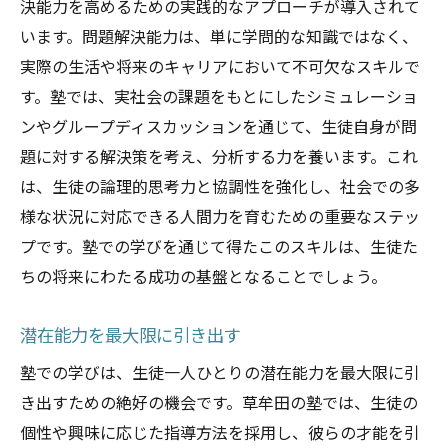
決能力を高めるための実践的なアプローチが導入されて
改善点を見つける手法
います。問題解決能力は、単に学問的な知識ではなく、
フィードバックを活かす学習法
実際の生活や将来のキャリアにおいて不可欠なスキルで
進捗確認と目標達成のための方法
す。塾では、実社会の課題をもとにしたシミュレーショ
ンやグループディスカッションを通じて、生徒自身が問
題に対する解決策を考え、分析する力を養います。これ
は、生徒の論理的思考力と協調性を強化し、社会での多
様な状況に対応できる人間力を育むための重要なステッ
プです。塾での学びを通じて得たこのスキルは、生徒た
ちの将来にわたる成功の基盤となることでしょう。
潜在能力を最大限に引き出す
塾での学びは、生徒一人ひとりの潜在能力を最大限に引
き出すための絶好の機会です。草牟田の塾では、生徒の
個性や興味に応じた指導方法を採用し、彼らの才能を引