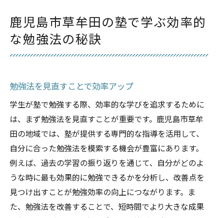
問題解決能力の育成方法
鹿児島市草牟田の塾で学ぶ効率的
潜在能力を最大限に引き出す
な勉強法の秘訣
塾を活用した時間管理術で学習効率を向上させ
る
時間管理の重要性とは
勉強法を見直すことで効率アップ
優先順位の付け方を学ぶ
学生が塾で勉強する際、効率的な学びを追求するために
時間割の効果的な作り方
は、まず勉強法を見直すことが重要です。鹿児島市草牟
集中力を高めるテクニック
田の地域では、塾が提供する専門的な指導を活用して、
休憩時間の取り方のポイント
自分に合った勉強法を模索する機会が豊富にあります。
持続的な学習習慣の確立
例えば、過去の学習の振り返りを通じて、自分がどのよ
アクティブ・ラーニングが塾での学びに与える
うな時に最も効果的に勉強できるかを分析し、改善点を
効果
見つけ出すことが勉強効率の向上につながります。ま
アクティブ・ラーニングの利点
た、勉強法を改善することで、短時間でより大きな成果