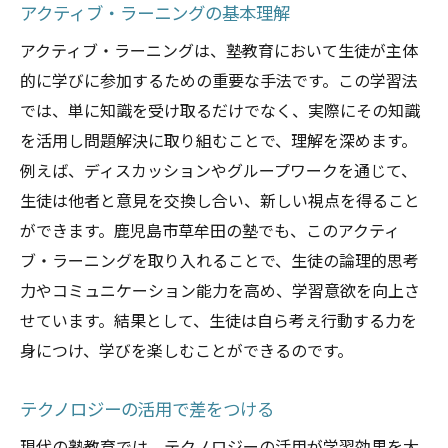
塾での学びが生徒の問題解決能力をどう育むの
アクティブ・ラーニングの基本理解
か
アクティブ・ラーニングは、塾教育において生徒が主体
問題解決に必要なスキル
的に学びに参加するための重要な手法です。この学習法
実践的な練習の重要性
では、単に知識を受け取るだけでなく、実際にその知識
ケーススタディを通じた学習
を活用し問題解決に取り組むことで、理解を深めます。
批判的思考の養成方法
例えば、ディスカッションやグループワークを通じて、
指導者の役割と指導法
生徒は他者と意見を交換し合い、新しい視点を得ること
ができます。鹿児島市草牟田の塾でも、このアクティ
成功体験を積むためのアプローチ
ブ・ラーニングを取り入れることで、生徒の論理的思考
塾を通じて潜在能力を引き出す方法を探る
力やコミュニケーション能力を高め、学習意欲を向上さ
個々の強みの見極め方
せています。結果として、生徒は自ら考え行動する力を
成績向上につながる指導法
身につけ、学びを楽しむことができるのです。
モチベーションの維持方法
自己評価と目標設定の重要性
テクノロジーの活用で差をつける
継続的な成長を促す環境作り