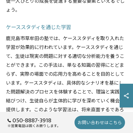
徒一人ひとりの成長を促進する重要な要素といえるでし
ょう。
ケーススタディを通じた学習
鹿児島市草牟田の塾では、ケーススタディを取り入れた
学習が効果的に行われています。ケーススタディを通じ
て、生徒は現実の問題に対する適切な分析能力を養うこ
とができます。この手法は、単なる知識の習得にとどま
らず、実際の場面での応用力を高めることを目的として
います。ケーススタディは、具体的なシナリオを基にし
た問題解決のプロセスを体験することで、理論と実践を
結びつけ、生徒自らが主体的に学びを深めていく機会を
提供します。このような学習法は、将来直面するであろ
う複雑な課題に対する対応力を備えるための重要なステ
050-8887-3918
お問い合わせはこちら
※営業電話は固くお断りします。
ップとなります。また、ケーススタディを通じて学んだ