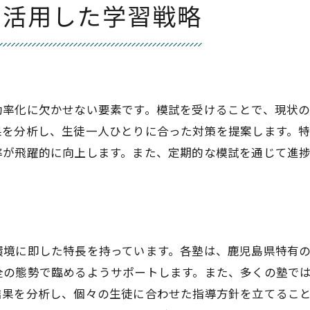
鹿児島で定期模試を導入する塾の選び方
を活用した学習戦略
模試から得られる学習改善のポイント
鹿児島県における模試を導入した塾の選び方
模試導入塾の選び方ポイント
鹿児島県で模試を採用する塾の特徴
効率化に欠かせない要素です。模試を受けることで、現状
模試を基にした塾選びで注意すべき点
果を分析し、生徒一人ひとりに合った対策を提案します。
模試導入塾の見極め方と選び方
率が飛躍的に向上します。また、定期的な模試を通じて進
模試を通じた塾選びのステップ
鹿児島の模試活用塾を選ぶ秘訣
環境に即した特長を持っています。各塾は、鹿児島県特有
全の態勢で臨めるようサポートします。また、多くの塾で
結果を分析し、個々の生徒に合わせた指導方針を立てるこ