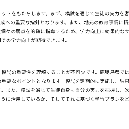
模試を通じて鹿児島県の塾で個別指導を強化
リットをもたらします。まず、模試を通じて生徒の実力を
模試を活かした個別指導の効果
達成への重要な指針となります。また、地元の教育事情に
塾での個別指導を強化する模試の役割
徒個々の弱点を的確に指導するため、学力向上に効果的な
模試から得られる個別指導のヒント
間での学力向上が期待できます。
個別指導を支える模試のフィードバック
鹿児島県で模試を活用する個別指導の強み
模試を通じた個別指導の最適化
、模試の重要性を理解することが不可欠です。鹿児島県で
塾での定期的な模試が学習に与える影響
の重要なポイントとなります。模試を定期的に実施し、結
す。また、模試を通じて生徒自身も自分の実力を把握し、
定期的な模試実施の重要性
ように活用しているか、そしてそれに基づく学習プランを
模試が学習習慣に与えるプラス効果
定期実施の模試で学習の質を向上
模試を通して得られる学習の進捗管理