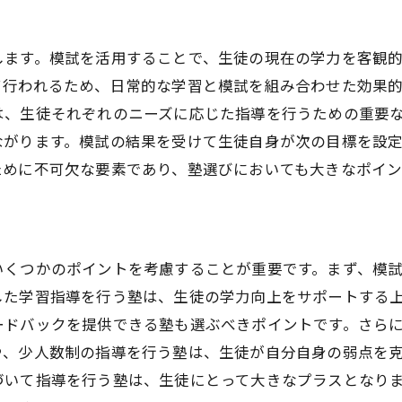
鹿児島県の塾が提供する模試の特徴
模試結果を踏まえた学習戦略の立て方
します。模試を活用することで、生徒の現在の学力を客観
模試を活用した効率的な学習法
て行われるため、日常的な学習と模試を組み合わせた効果
鹿児島で模試を実施する塾の選び方
は、生徒それぞれのニーズに応じた指導を行うための重要
ながります。模試の結果を受けて生徒自身が次の目標を設
模試結果を最大限に活かす勉強方法
ために不可欠な要素であり、塾選びにおいても大きなポイン
模試を使って塾での学力向上を実現する方法
模試の結果を分析する力を養う
効率的な学力向上のための模試の活用
いくつかのポイントを考慮することが重要です。まず、模
模試を通じた個別指導の重要性
した学習指導を行う塾は、生徒の学力向上をサポートする
学力向上のための模試実施のタイミング
ードバックを提供できる塾も選ぶべきポイントです。さら
模試を利用した効果的な勉強計画
や、少人数制の指導を行う塾は、生徒が自分自身の弱点を
鹿児島で模試を活用する塾の特長
づいて指導を行う塾は、生徒にとって大きなプラスとなり
鹿児島県の塾選びに模試の結果を活かす