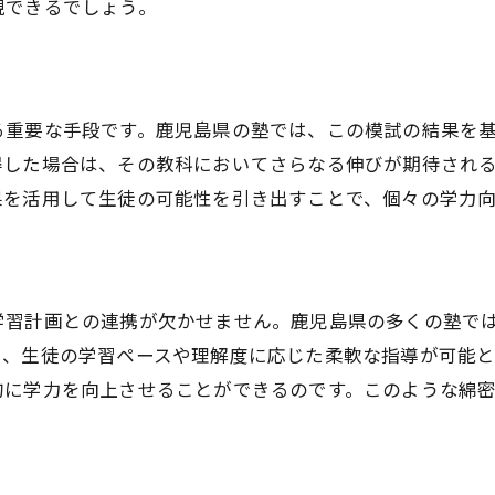
現できるでしょう。
模試の結果を活かす塾選びのポイント
自分に合った塾を見つける模試の活用法
模試の結果で塾選びを成功させる方法
る重要な手段です。鹿児島県の塾では、この模試の結果を
模試のフィードバックを塾選びに反映
得した場合は、その教科においてさらなる伸びが期待され
鹿児島県の優れた模試活用塾の特徴
果を活用して生徒の可能性を引き出すことで、個々の学力
模試の結果を最大限活用する塾選び
塾での模試の活用がもたらす効果的な学習
模試を通じた効果的な学力向上
学習計画との連携が欠かせません。鹿児島県の多くの塾で
塾で模試を活用するメリット
り、生徒の学習ペースや理解度に応じた柔軟な指導が可能
模試を利用した学習効果の測定法
的に学力を向上させることができるのです。このような綿
模試を通じた弱点克服の戦略
鹿児島の塾で模試を活かす方法
模試活用で学習効率を上げるコツ