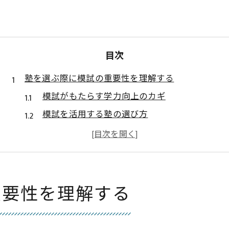
目次
塾を選ぶ際に模試の重要性を理解する
模試がもたらす学力向上のカギ
模試を活用する塾の選び方
模試の結果から見える生徒の可能性
模試と日々の学習計画の連携法
鹿児島県における模試活用のメリット
塾選びで迷わない模試の重要性
重要性を理解する
鹿児島県の塾で模試を活用した学習戦略
模試を通じた学習の効率化