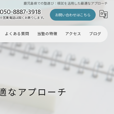
鹿児島県での塾選び：模試を活用した最適なアプローチ
050-8887-3918
お問い合わせはこちら
※営業電話は固くお断りします。
よくある質問
当塾の特徴
アクセス
ブログ
幼児
コラム
小学生
中学生
受験
適なアプローチ
個別