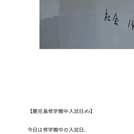
【鹿児島修学館中入試日✍️】
今日は修学館中の入試日、