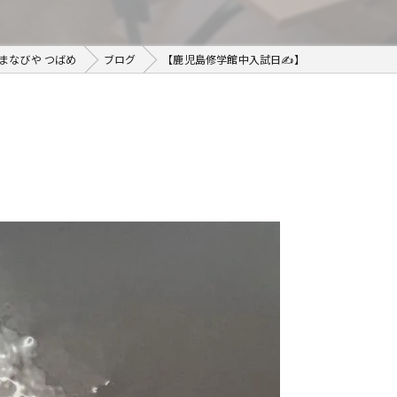
まなびや つばめ
ブログ
【鹿児島修学館中入試日✍️】