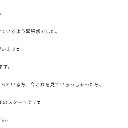
️
けているよう緊張感でした。
います❣️
ります。
思っている方、今これを見ていらっしゃったら、
のスタートです❣️
ださい。