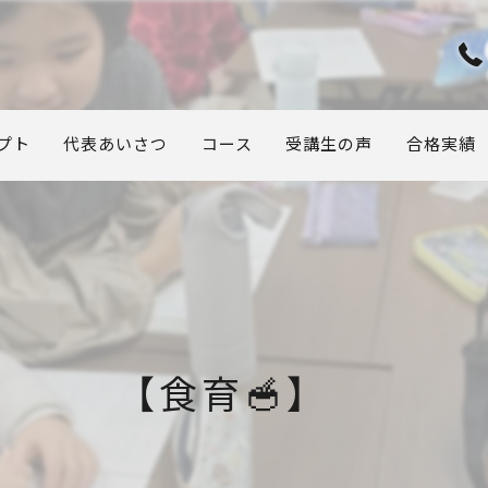
プト
代表あいさつ
コース
受講生の声
合格実績
【食育🥣】