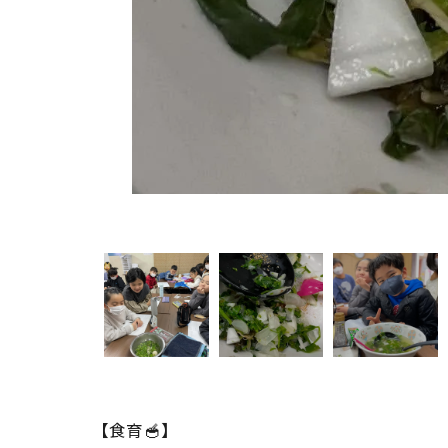
【食育🥣】