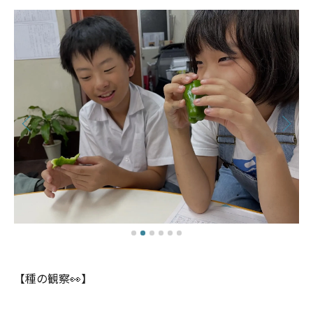
【種の観察👀】