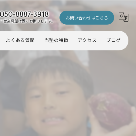
050-8887-3918
お問い合わせはこちら
※営業電話は固くお断りします。
よくある質問
当塾の特徴
アクセス
ブログ
幼児
コラム
小学生
中学生
受験
個別