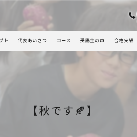
プト
代表あいさつ
コース
受講生の声
合格実績
【秋です🍂】