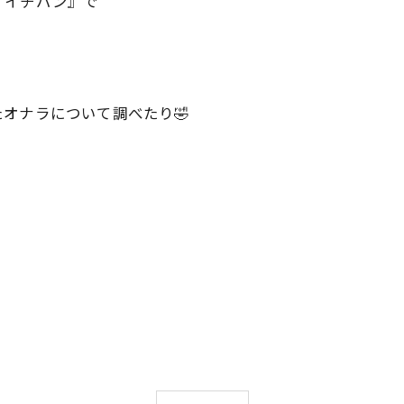
が、イチバン』で
は、
たオナラについて調べたり🤣