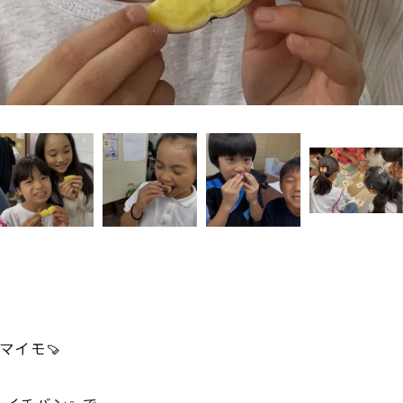
サツマイモ🍠