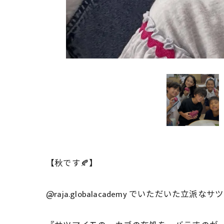
【秋です🍂】
@raja.globalacademy でいただいた立派な